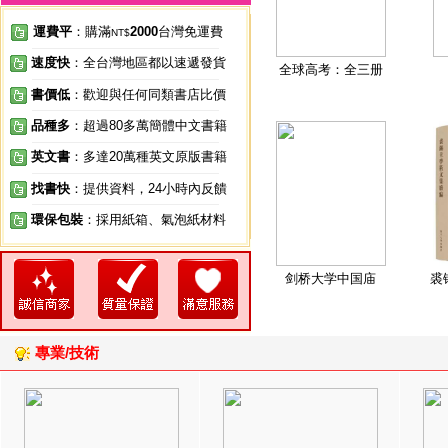
運費平
：購滿
2000
台灣免運費
NT$
速度快
：全台灣地區都以速遞發貨
全球高考：全三册
書價低
：歡迎與任何同類書店比價
品種多
：超過80多萬簡體中文書籍
英文書
：多達20萬種英文原版書籍
找書快
：提供資料，24小時內反饋
環保包裝
：採用紙箱、氣泡紙材料
剑桥大学中国庙
裘
專業/技術