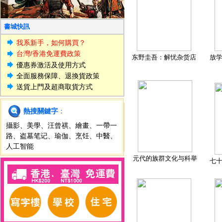
書城快訊
我系新手，如何購買？
台灣/香港免運費政策
东野圭吾：解忧杂货店
放
優惠券激活及使用方式
全面服務保障、退換貨政策
送貨上門及超商取貨方式
熱搜關鍵字
：
攝影
、
美學
、
汪曾祺
、
繪畫
、
一帶一
路
、
盗墓笔记
、
瑜伽
、
烹饪
、
中醫
、
人工智能
元代的族群文化与科举
七