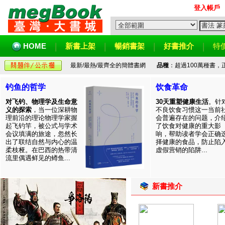
登入帳戶
HOME
新書上架
暢銷書架
好書推介
特
最新/最熱/最齊全的簡體書網
品種
：超過100萬種書
钓鱼的哲学
饮食革命
对飞钓、物理学及生命意
30天重塑健康生活
。针
义的探索
，当一位深耕物
不良饮食习惯这一当前
理前沿的理论物理学家握
会普遍存在的问题，介
起飞钓竿，被公式与学术
了饮食对健康的重大影
会议填满的旅途，忽然长
响，帮助读者学会正确
出了联结自然与内心的温
择健康的食品，防止陷
柔枝桠。在巴西的热带清
虚假营销的陷阱...
流里偶遇鲜见的鳟鱼...
新書推介