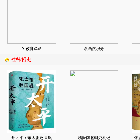
AI教育革命
漫画微积分
社科/哲史
开太平：宋太祖赵匡胤
魏晋南北朝史札记
张