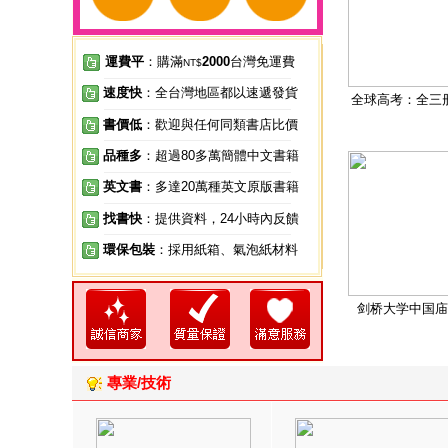
運費平
：購滿
2000
台灣免運費
NT$
速度快
：全台灣地區都以速遞發貨
全球高考：全三
書價低
：歡迎與任何同類書店比價
品種多
：超過80多萬簡體中文書籍
英文書
：多達20萬種英文原版書籍
找書快
：提供資料，24小時內反饋
環保包裝
：採用紙箱、氣泡紙材料
剑桥大学中国庙
專業/技術