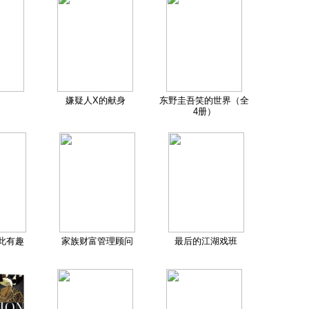
嫌疑人X的献身
东野圭吾笑的世界（全
4册）
此有趣
家族财富管理顾问
最后的江湖戏班