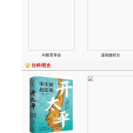
AI教育革命
漫画微积分
社科/哲史