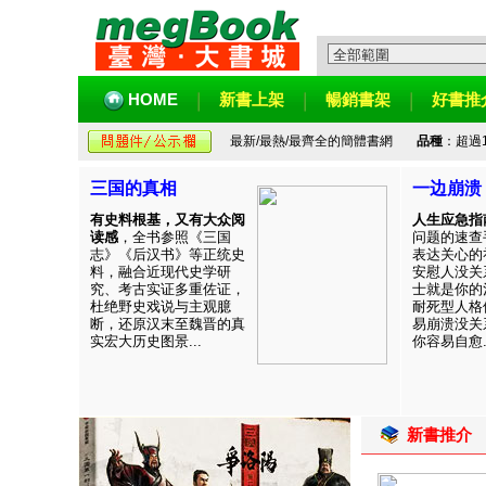
HOME
新書上架
暢銷書架
好書推
最新/最熱/最齊全的簡體書網
品種
：超過
三国的真相
一边崩溃
有史料根基，又有大众阅
人生应急指
读感
，全书参照《三国
问题的速查
志》《后汉书》等正统史
表达关心的
料，融合近现代史学研
安慰人没关
究、考古实证多重佐证，
士就是你的
杜绝野史戏说与主观臆
耐死型人格
断，还原汉末至魏晋的真
易崩溃没关
实宏大历史图景...
你容易自愈..
新書推介