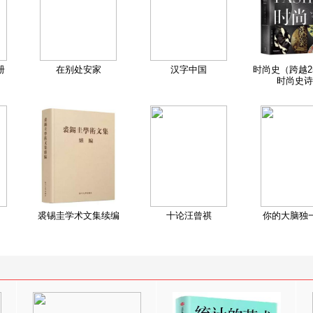
册
在别处安家
汉字中国
时尚史（跨越2
时尚史诗
裘锡圭学术文集续编
十论汪曾祺
你的大脑独