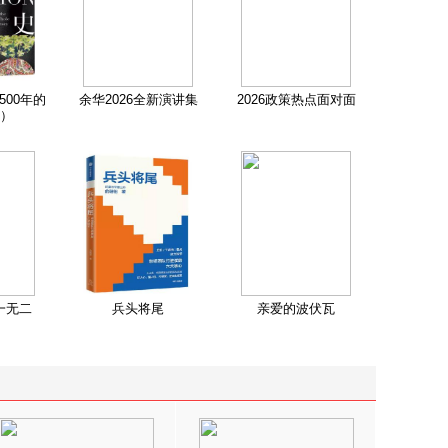
500年的
余华2026全新演讲集
2026政策热点面对面
）
一无二
兵头将尾
亲爱的波伏瓦