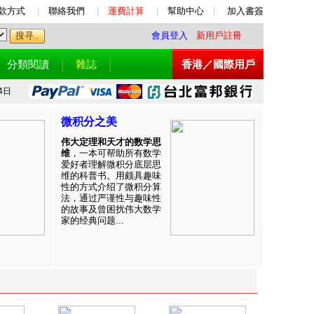
款方式
|
聯絡我們
|
運費計算
|
幫助中心
|
加入書簽
會員登入
新用戶註冊
分類閱讀
雜誌
香港／國際用戶
4日
微积分之美
伟大定理和天才的数学思
维
，一本可帮助所有数学
爱好者理解微积分底层思
维的科普书。用颇具趣味
性的方式介绍了微积分算
法，通过严谨性与趣味性
的故事及曾困扰伟大数学
家的经典问题...