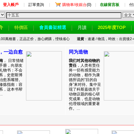
登入帳戶
|
訂單查詢
|
購物車/收銀台
(0)
|
在線留言板
|
付
介
特價區
會員書架精選
月讀
2025年度TOP
100萬種書，正品正价，放心網購，悭钱省心
送貨
：速遞 / 物流，時效：出貨後2-
，一边自愈
同为造物
南
， 日常情绪
我们对其他动物的
手册，向朋友
责任
，人类有责任
礼物书：不会
将一切有感受能力
系，史密斯博
的动物，都作为康
治愈系嘴替。
德所说的“目的自
修炼指南：容
身”来对待。集中呈
系，这本书帮
现了科斯嘉德关于
.
动物议题的核心研
究成果，也是动物
伦理领域的重要著
作。...