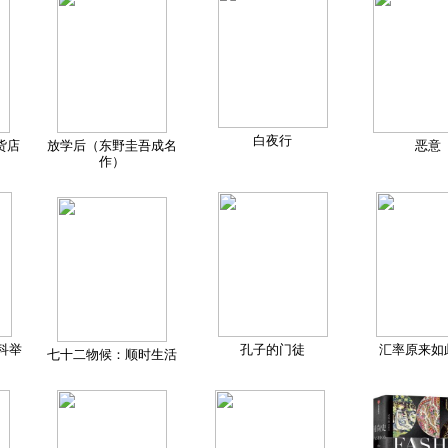
白夜行
货店
放学后（东野圭吾成名
恶意
作）
科举
孔子的门徒
汇率原来如
七十二物候：顺时生活