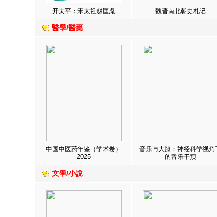
开太平：宋太祖赵匡胤
魏晋南北朝史札记
醫學/醫藥
中国中医药年鉴（学术卷）
音乐与大脑：神经科学视角
2025
的音乐干预
文學/小說