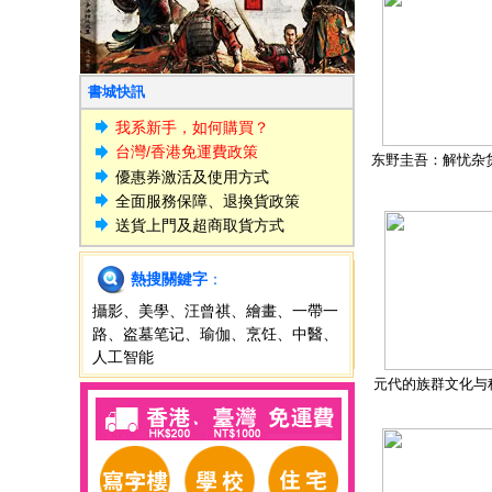
書城快訊
我系新手，如何購買？
台灣/香港免運費政策
东野圭吾：解忧杂
優惠券激活及使用方式
全面服務保障、退換貨政策
送貨上門及超商取貨方式
熱搜關鍵字
：
攝影
、
美學
、
汪曾祺
、
繪畫
、
一帶一
路
、
盗墓笔记
、
瑜伽
、
烹饪
、
中醫
、
人工智能
元代的族群文化与