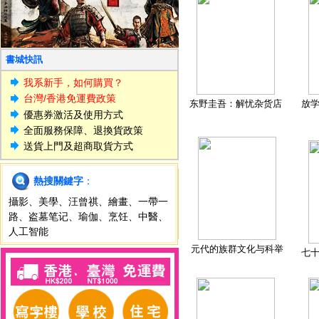
書城快訊
我系新手，如何購買？
台灣/香港免運費政策
东野圭吾：解忧杂货店
放
優惠券激活及使用方式
全面服務保障、退換貨政策
送貨上門及超商取貨方式
熱搜關鍵字
：
攝影
、
美學
、
汪曾祺
、
繪畫
、
一帶一
路
、
盗墓笔记
、
瑜伽
、
烹饪
、
中醫
、
人工智能
元代的族群文化与科举
七