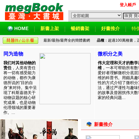
登入帳戶
HOME
新書上架
暢銷書架
好書推介
特
最新/最熱/最齊全的簡體書網
品種
：超過100萬種書
同为造物
微积分之美
我们对其他动物的
伟大定理和天才的数学
责任
，人类有责任
维
，一本可帮助所有数
将一切有感受能力
爱好者理解微积分底层
的动物，都作为康
维的科普书。用颇具趣
德所说的“目的自
性的方式介绍了微积分
身”来对待。集中呈
法，通过严谨性与趣味
现了科斯嘉德关于
的故事及曾困扰伟大数
动物议题的核心研
家的经典问题...
究成果，也是动物
伦理领域的重要著
作。...
新書推介