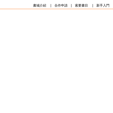
書城介紹
|
合作申請
|
索要書目
|
新手入門