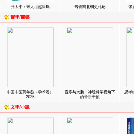
开太平：宋太祖赵匡胤
魏晋南北朝史札记
张
醫學/醫藥
中国中医药年鉴（学术卷）
音乐与大脑：神经科学视角下
思考
2025
的音乐干预
文學/小說