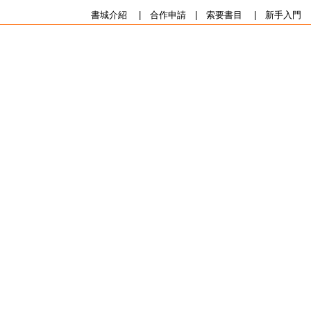
書城介紹
|
合作申請
|
索要書目
|
新手入門