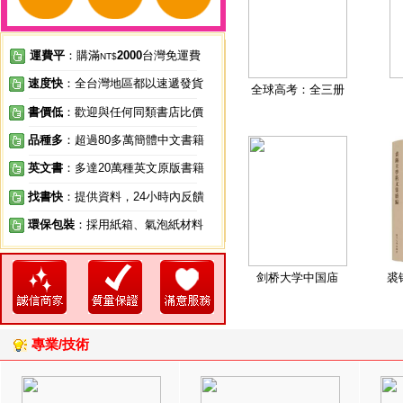
運費平
：購滿
2000
台灣免運費
NT$
速度快
：全台灣地區都以速遞發貨
全球高考：全三册
書價低
：歡迎與任何同類書店比價
品種多
：超過80多萬簡體中文書籍
英文書
：多達20萬種英文原版書籍
找書快
：提供資料，24小時內反饋
環保包裝
：採用紙箱、氣泡紙材料
剑桥大学中国庙
裘
專業/技術