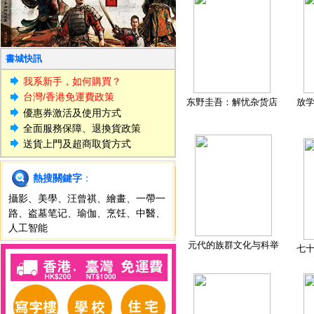
書城快訊
我系新手，如何購買？
台灣/香港免運費政策
东野圭吾：解忧杂货店
放
優惠券激活及使用方式
全面服務保障、退換貨政策
送貨上門及超商取貨方式
熱搜關鍵字
：
攝影
、
美學
、
汪曾祺
、
繪畫
、
一帶一
路
、
盗墓笔记
、
瑜伽
、
烹饪
、
中醫
、
人工智能
元代的族群文化与科举
七