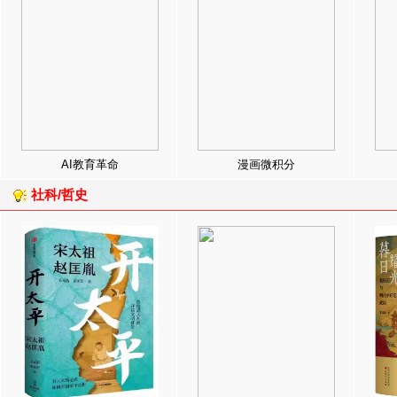
AI教育革命
漫画微积分
社科/哲史