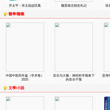
开太平：宋太祖赵匡胤
魏晋南北朝史札记
张
醫學/醫藥
中国中医药年鉴（学术卷）
音乐与大脑：神经科学视角下
思考
2025
的音乐干预
文學/小說