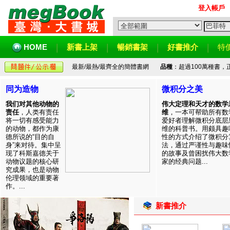
登入帳戶
HOME
新書上架
暢銷書架
好書推介
特
最新/最熱/最齊全的簡體書網
品種
：超過100萬種書
同为造物
微积分之美
我们对其他动物的
伟大定理和天才的数学
责任
，人类有责任
维
，一本可帮助所有数
将一切有感受能力
爱好者理解微积分底层
的动物，都作为康
维的科普书。用颇具趣
德所说的“目的自
性的方式介绍了微积分
身”来对待。集中呈
法，通过严谨性与趣味
现了科斯嘉德关于
的故事及曾困扰伟大数
动物议题的核心研
家的经典问题...
究成果，也是动物
伦理领域的重要著
作。...
新書推介