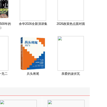
500年的
余华2026全新演讲集
2026政策热点面对面
）
一无二
兵头将尾
亲爱的波伏瓦