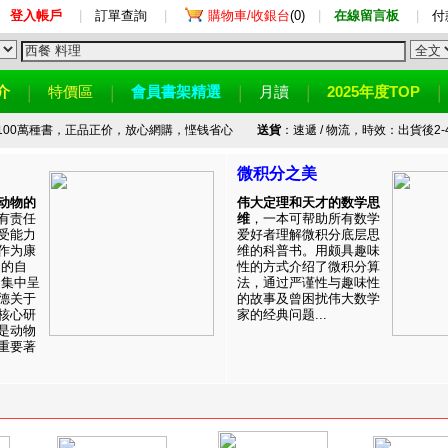
登入帳戶
|
訂單查詢
|
購物車/收銀台
(0)
|
在線留言板
|
付
介
特價區
會員書架精選
月讀
2025年度TOP
100萬種書，正品正价，放心網購，悭钱省心
送貨
：速遞 / 物流，時效：出貨後2-
微积分之美
动物的
伟大定理和天才的数学思
有责任
维
，一本可帮助所有数学
受能力
爱好者理解微积分底层思
作为康
维的科普书。用颇具趣味
目的自
性的方式介绍了微积分算
。集中呈
法，通过严谨性与趣味性
德关于
的故事及曾困扰伟大数学
核心研
家的经典问题...
是动物
重要著