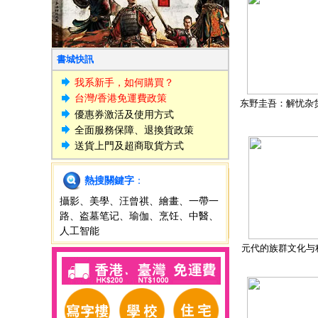
書城快訊
我系新手，如何購買？
台灣/香港免運費政策
东野圭吾：解忧杂
優惠券激活及使用方式
全面服務保障、退換貨政策
送貨上門及超商取貨方式
熱搜關鍵字
：
攝影
、
美學
、
汪曾祺
、
繪畫
、
一帶一
路
、
盗墓笔记
、
瑜伽
、
烹饪
、
中醫
、
人工智能
元代的族群文化与