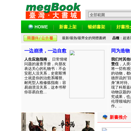
HOME
新書上架
暢銷書架
好書推
最新/最熱/最齊全的簡體書網
品種
：超過
一边崩溃，一边自愈
同为造物
人生应急指南
， 日常情绪
我们对其他
问题的速查手册，向朋友
责任
，人类
表达关心的礼物书：不会
将一切有感
安慰人没关系，史密斯博
的动物，都
士就是你的治愈系嘴替。
德所说的“
耐死型人格修炼指南：容
身”来对待
易崩溃没关系，这本书帮
现了科斯嘉
你容易自愈...
动物议题的
究成果，也
伦理领域的
作。...
新書推介