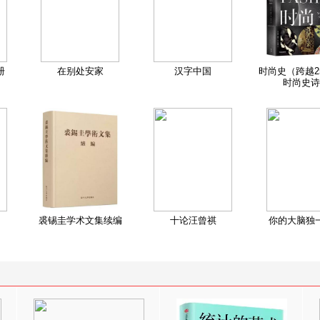
册
在别处安家
汉字中国
时尚史（跨越2
时尚史诗
裘锡圭学术文集续编
十论汪曾祺
你的大脑独