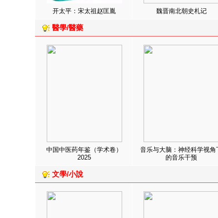
开太平：宋太祖赵匡胤
魏晋南北朝史札记
醫學/醫藥
中国中医药年鉴（学术卷）
音乐与大脑：神经科学视角
2025
的音乐干预
文學/小說