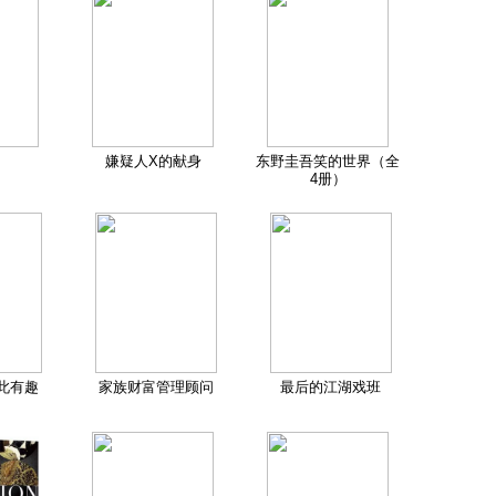
嫌疑人X的献身
东野圭吾笑的世界（全
4册）
此有趣
家族财富管理顾问
最后的江湖戏班