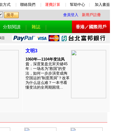
款方式
|
聯絡我們
|
運費計算
|
幫助中心
|
加入書簽
會員登入
新用戶註冊
分類閱讀
雜誌
香港／國際用戶
4日
文明3
1060年—1104年变法风
云
，深度复盘北宋关键45
年：一场名为“救国”的变
法，如何一步步演变成掏
空国运的“制度黑洞”？改革
为什么这么难？一本书看
懂变法的全周期困境...