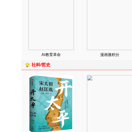
AI教育革命
漫画微积分
社科/哲史