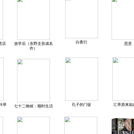
白夜行
货店
放学后（东野圭吾成名
恶意
作）
科举
孔子的门徒
汇率原来如
七十二物候：顺时生活