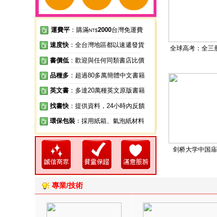
運費平
：購滿
2000
台灣免運費
NT$
速度快
：全台灣地區都以速遞發貨
全球高考：全三
書價低
：歡迎與任何同類書店比價
品種多
：超過80多萬簡體中文書籍
英文書
：多達20萬種英文原版書籍
找書快
：提供資料，24小時內反饋
環保包裝
：採用紙箱、氣泡紙材料
剑桥大学中国庙
專業/技術