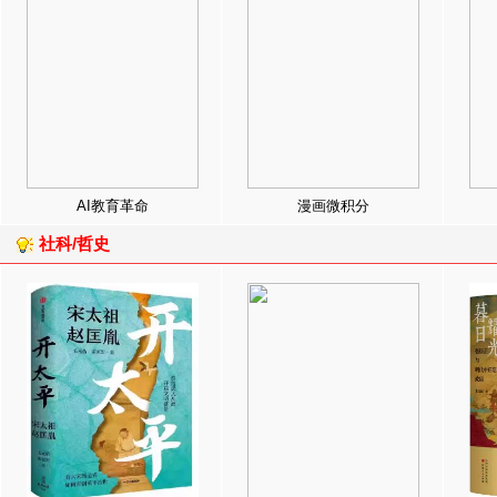
AI教育革命
漫画微积分
社科/哲史