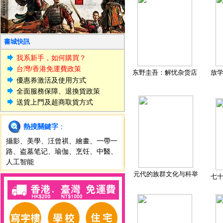
書城快訊
我系新手，如何購買？
台灣/香港免運費政策
东野圭吾：解忧杂货店
放
優惠券激活及使用方式
全面服務保障、退換貨政策
送貨上門及超商取貨方式
熱搜關鍵字
：
攝影
、
美學
、
汪曾祺
、
繪畫
、
一帶一
路
、
盗墓笔记
、
瑜伽
、
烹饪
、
中醫
、
人工智能
元代的族群文化与科举
七