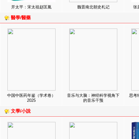
开太平：宋太祖赵匡胤
魏晋南北朝史札记
张
醫學/醫藥
中国中医药年鉴（学术卷）
音乐与大脑：神经科学视角下
思考
2025
的音乐干预
文學/小說