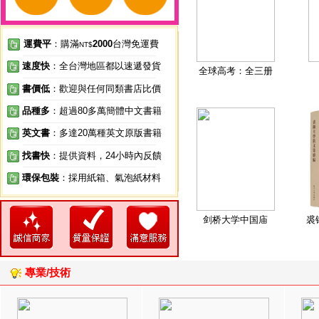
運費平
：購滿
2000
台灣免運費
NT$
速度快
：全台灣地區都以速遞發貨
全球高考：全三册
書價低
：歡迎與任何同類書店比價
品種多
：超過80多萬簡體中文書籍
英文書
：多達20萬種英文原版書籍
找書快
：提供資料，24小時內反饋
環保包裝
：採用紙箱、氣泡紙材料
剑桥大学中国庙
裘
專業/技術