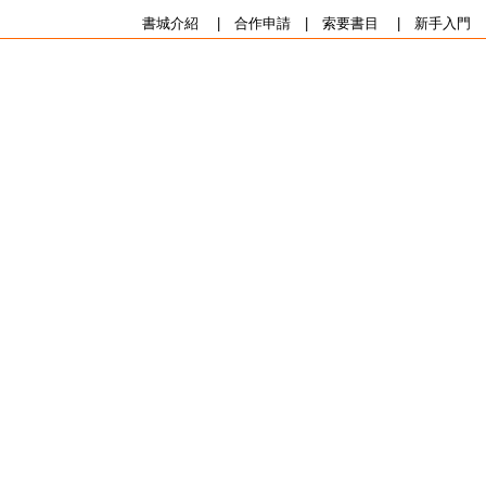
書城介紹
|
合作申請
|
索要書目
|
新手入門