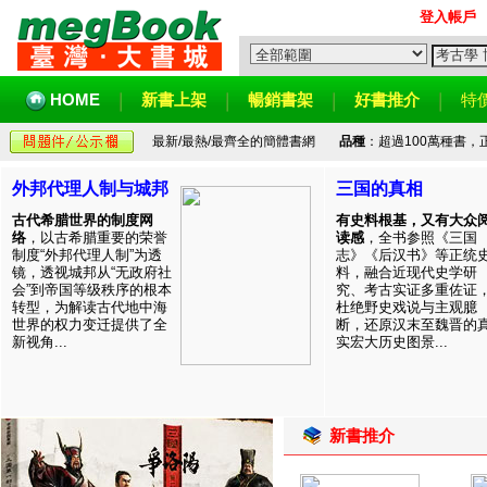
登入帳戶
HOME
新書上架
暢銷書架
好書推介
特
最新/最熱/最齊全的簡體書網
品種
：超過100萬種書
外邦代理人制与城邦
三国的真相
古代希腊世界的制度网
有史料根基，又有大众
络
，以古希腊重要的荣誉
读感
，全书参照《三国
制度“外邦代理人制”为透
志》《后汉书》等正统
镜，透视城邦从“无政府社
料，融合近现代史学研
会”到帝国等级秩序的根本
究、考古实证多重佐证
转型，为解读古代地中海
杜绝野史戏说与主观臆
世界的权力变迁提供了全
断，还原汉末至魏晋的
新视角...
实宏大历史图景...
新書推介