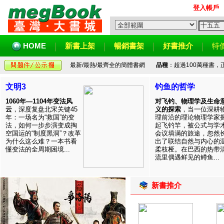
登入帳戶
HOME
新書上架
暢銷書架
好書推介
特
最新/最熱/最齊全的簡體書網
品種
：超過100萬種書
文明3
钓鱼的哲学
1060年—1104年变法风
对飞钓、物理学及生命
云
，深度复盘北宋关键45
义的探索
，当一位深耕
年：一场名为“救国”的变
理前沿的理论物理学家
法，如何一步步演变成掏
起飞钓竿，被公式与学
空国运的“制度黑洞”？改革
会议填满的旅途，忽然
为什么这么难？一本书看
出了联结自然与内心的
懂变法的全周期困境...
柔枝桠。在巴西的热带
流里偶遇鲜见的鳟鱼...
新書推介