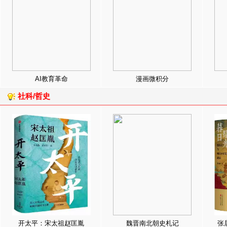
AI教育革命
漫画微积分
社科/哲史
开太平：宋太祖赵匡胤
魏晋南北朝史札记
张