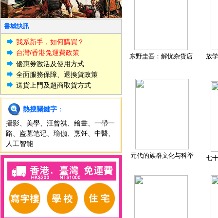
書城快訊
我系新手，如何購買？
台灣/香港免運費政策
东野圭吾：解忧杂货店
放
優惠券激活及使用方式
全面服務保障、退換貨政策
送貨上門及超商取貨方式
熱搜關鍵字
：
攝影
、
美學
、
汪曾祺
、
繪畫
、
一帶一
路
、
盗墓笔记
、
瑜伽
、
烹饪
、
中醫
、
人工智能
元代的族群文化与科举
七