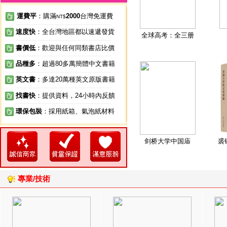
運費平
：購滿
2000
台灣免運費
NT$
速度快
：全台灣地區都以速遞發貨
全球高考：全三册
書價低
：歡迎與任何同類書店比價
品種多
：超過80多萬簡體中文書籍
英文書
：多達20萬種英文原版書籍
找書快
：提供資料，24小時內反饋
環保包裝
：採用紙箱、氣泡紙材料
剑桥大学中国庙
裘
專業/技術