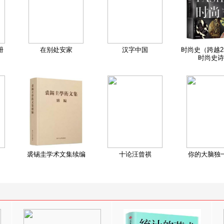
册
在别处安家
汉字中国
时尚史（跨越2
时尚史诗
裘锡圭学术文集续编
十论汪曾祺
你的大脑独