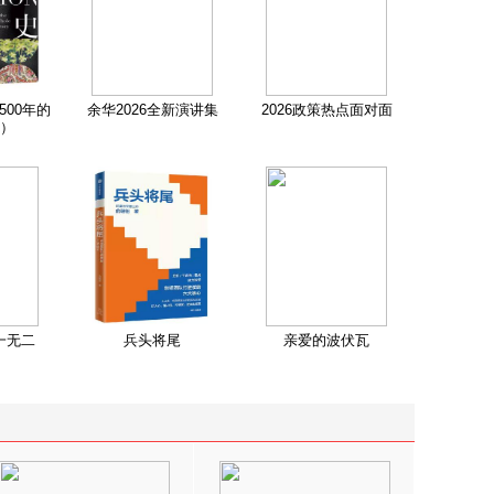
500年的
余华2026全新演讲集
2026政策热点面对面
）
一无二
兵头将尾
亲爱的波伏瓦