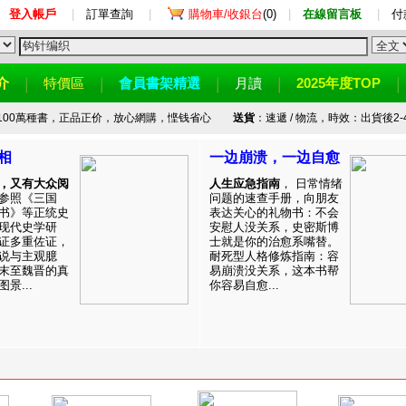
登入帳戶
|
訂單查詢
|
購物車/收銀台
(0)
|
在線留言板
|
付
介
特價區
會員書架精選
月讀
2025年度TOP
100萬種書，正品正价，放心網購，悭钱省心
送貨
：速遞 / 物流，時效：出貨後2-
相
一边崩溃，一边自愈
，又有大众阅
人生应急指南
， 日常情绪
参照《三国
问题的速查手册，向朋友
书》等正统史
表达关心的礼物书：不会
现代史学研
安慰人没关系，史密斯博
证多重佐证，
士就是你的治愈系嘴替。
说与主观臆
耐死型人格修炼指南：容
末至魏晋的真
易崩溃没关系，这本书帮
景...
你容易自愈...