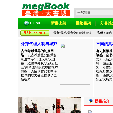
HOME
新書上架
暢銷書架
好書推
最新/最熱/最齊全的簡體書網
品種
：超過
外邦代理人制与城邦
三国的真
古代希腊世界的制度网
有史料根基
络
，以古希腊重要的荣誉
读感
，全书
制度“外邦代理人制”为透
志》《后汉
镜，透视城邦从“无政府社
料，融合近
会”到帝国等级秩序的根本
究、考古实
转型，为解读古代地中海
杜绝野史戏
世界的权力变迁提供了全
断，还原汉
新视角...
实宏大历史图
新書推介