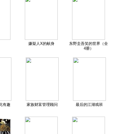
嫌疑人X的献身
东野圭吾笑的世界（全
4册）
此有趣
家族财富管理顾问
最后的江湖戏班