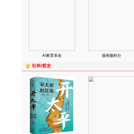
AI教育革命
漫画微积分
社科/哲史