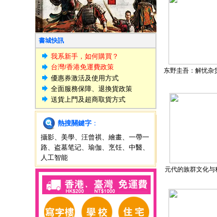
書城快訊
我系新手，如何購買？
台灣/香港免運費政策
东野圭吾：解忧杂
優惠券激活及使用方式
全面服務保障、退換貨政策
送貨上門及超商取貨方式
熱搜關鍵字
：
攝影
、
美學
、
汪曾祺
、
繪畫
、
一帶一
路
、
盗墓笔记
、
瑜伽
、
烹饪
、
中醫
、
人工智能
元代的族群文化与