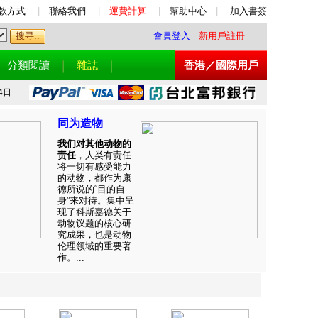
款方式
|
聯絡我們
|
運費計算
|
幫助中心
|
加入書簽
會員登入
新用戶註冊
分類閱讀
雜誌
香港／國際用戶
4日
同为造物
我们对其他动物的
责任
，人类有责任
将一切有感受能力
的动物，都作为康
德所说的“目的自
身”来对待。集中呈
现了科斯嘉德关于
动物议题的核心研
究成果，也是动物
伦理领域的重要著
作。...