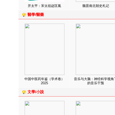
开太平：宋太祖赵匡胤
魏晋南北朝史札记
醫學/醫藥
中国中医药年鉴（学术卷）
音乐与大脑：神经科学视角
2025
的音乐干预
文學/小說