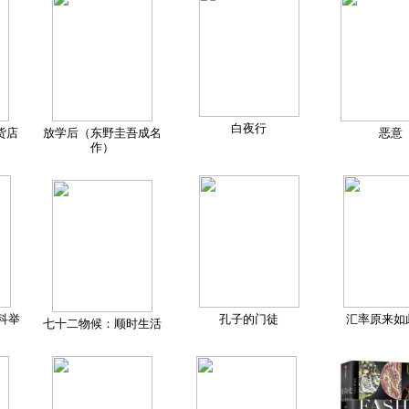
白夜行
货店
放学后（东野圭吾成名
恶意
作）
科举
孔子的门徒
汇率原来如
七十二物候：顺时生活