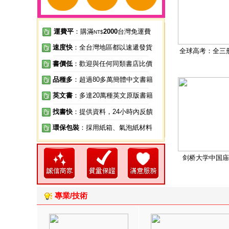
運費平
：購滿
2000
台灣免運費
NT$
速度快
：全台灣地區都以速遞發貨
全球高考：全三
書價低
：歡迎與任何同類書店比價
品種多
：超過80多萬簡體中文書籍
英文書
：多達20萬種英文原版書籍
找書快
：提供資料，24小時內反饋
環保包裝
：採用紙箱、氣泡紙材料
剑桥大学中国庙
專業/技術