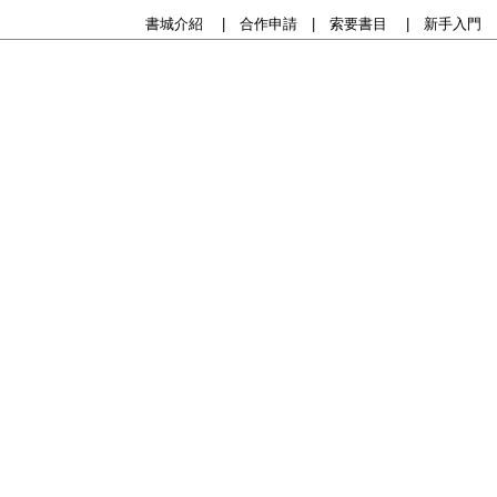
書城介紹
|
合作申請
|
索要書目
|
新手入門