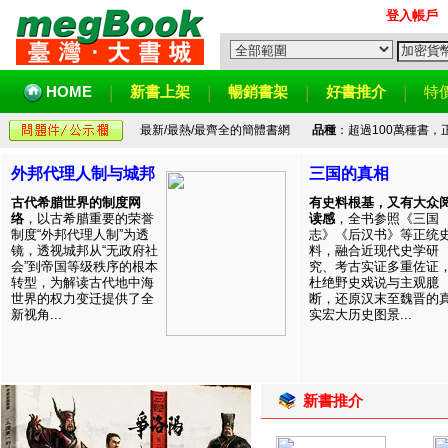
登入帳戶
HOME
新書上架
暢銷書架
好書推介
特
最新/最熱/最齊全的簡體書網
品種
：超過100萬種書
外邦代理人制与城邦
三国的真相
古代希腊世界的制度网
有史料根基，又有大众
络
，以古希腊重要的荣誉
读感
，全书参照《三国
制度“外邦代理人制”为透
志》《后汉书》等正统
镜，透视城邦从“无政府社
料，融合近现代史学研
会”到帝国等级秩序的根本
究、考古实证多重佐证
转型，为解读古代地中海
杜绝野史戏说与主观臆
世界的权力变迁提供了全
断，还原汉末至魏晋的
新视角...
实宏大历史图景...
新書推介