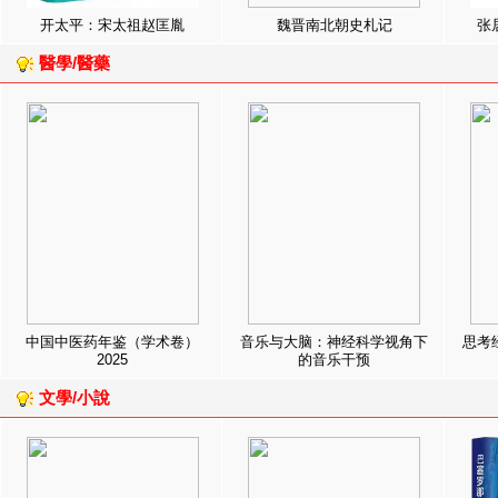
开太平：宋太祖赵匡胤
魏晋南北朝史札记
张
醫學/醫藥
中国中医药年鉴（学术卷）
音乐与大脑：神经科学视角下
思考
2025
的音乐干预
文學/小說