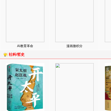
AI教育革命
漫画微积分
社科/哲史