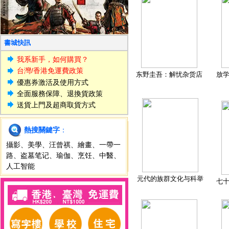
書城快訊
我系新手，如何購買？
台灣/香港免運費政策
东野圭吾：解忧杂货店
放
優惠券激活及使用方式
全面服務保障、退換貨政策
送貨上門及超商取貨方式
熱搜關鍵字
：
攝影
、
美學
、
汪曾祺
、
繪畫
、
一帶一
路
、
盗墓笔记
、
瑜伽
、
烹饪
、
中醫
、
人工智能
元代的族群文化与科举
七