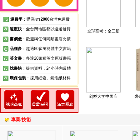
運費平
：購滿
2000
台灣免運費
NT$
速度快
：全台灣地區都以速遞發貨
全球高考：全三册
書價低
：歡迎與任何同類書店比價
品種多
：超過80多萬簡體中文書籍
英文書
：多達20萬種英文原版書籍
找書快
：提供資料，24小時內反饋
環保包裝
：採用紙箱、氣泡紙材料
剑桥大学中国庙
裘
專業/技術