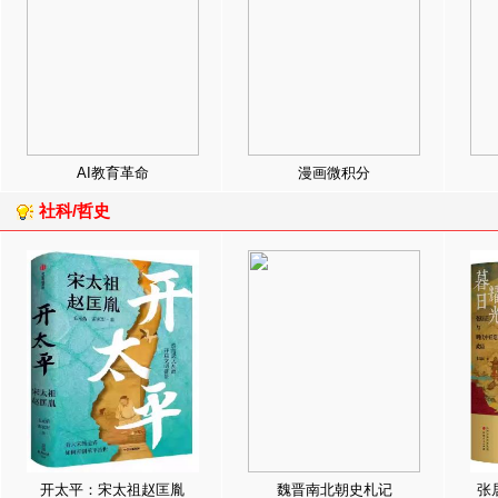
AI教育革命
漫画微积分
社科/哲史
开太平：宋太祖赵匡胤
魏晋南北朝史札记
张