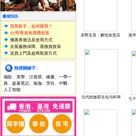
書城快訊
我系新手，如何購買？
台灣/香港免運費政策
东野圭吾：解忧杂货店
放
優惠券激活及使用方式
全面服務保障、退換貨政策
送貨上門及超商取貨方式
熱搜關鍵字
：
攝影
、
美學
、
汪曾祺
、
繪畫
、
一帶一
路
、
盗墓笔记
、
瑜伽
、
烹饪
、
中醫
、
人工智能
元代的族群文化与科举
七