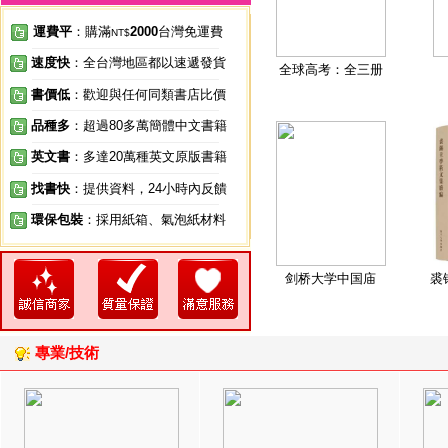
運費平
：購滿
2000
台灣免運費
NT$
速度快
：全台灣地區都以速遞發貨
全球高考：全三册
書價低
：歡迎與任何同類書店比價
品種多
：超過80多萬簡體中文書籍
英文書
：多達20萬種英文原版書籍
找書快
：提供資料，24小時內反饋
環保包裝
：採用紙箱、氣泡紙材料
剑桥大学中国庙
裘
專業/技術