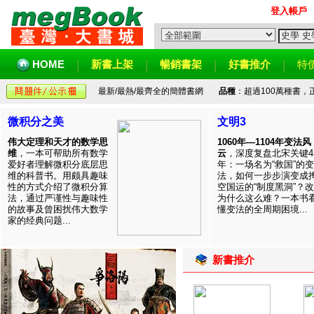
登入帳戶
HOME
新書上架
暢銷書架
好書推介
特
最新/最熱/最齊全的簡體書網
品種
：超過100萬種書
微积分之美
文明3
伟大定理和天才的数学思
1060年—1104年变法风
维
，一本可帮助所有数学
云
，深度复盘北宋关键4
爱好者理解微积分底层思
年：一场名为“救国”的变
维的科普书。用颇具趣味
法，如何一步步演变成
性的方式介绍了微积分算
空国运的“制度黑洞”？
法，通过严谨性与趣味性
为什么这么难？一本书
的故事及曾困扰伟大数学
懂变法的全周期困境...
家的经典问题...
新書推介