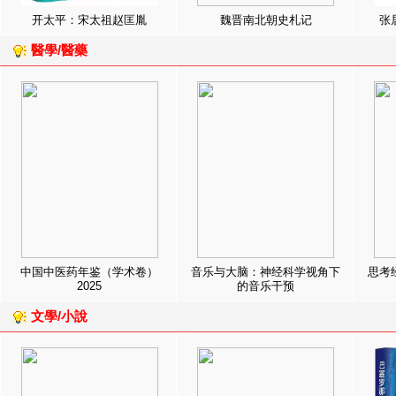
开太平：宋太祖赵匡胤
魏晋南北朝史札记
张
醫學/醫藥
中国中医药年鉴（学术卷）
音乐与大脑：神经科学视角下
思考
2025
的音乐干预
文學/小說