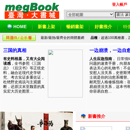
登入帳戶
HOME
新書上架
暢銷書架
好書推介
特
最新/最熱/最齊全的簡體書網
品種
：超過100萬種書
三国的真相
一边崩溃，一边自
有史料根基，又有大众阅
人生应急指南
， 日常情
读感
，全书参照《三国
问题的速查手册，向朋
志》《后汉书》等正统史
表达关心的礼物书：不
料，融合近现代史学研
安慰人没关系，史密斯
究、考古实证多重佐证，
士就是你的治愈系嘴替
杜绝野史戏说与主观臆
耐死型人格修炼指南：
断，还原汉末至魏晋的真
易崩溃没关系，这本书
实宏大历史图景...
你容易自愈...
新書推介