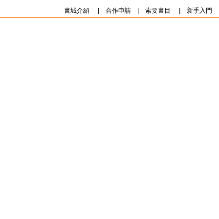
書城介紹
|
合作申請
|
索要書目
|
新手入門