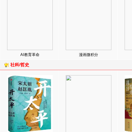
AI教育革命
漫画微积分
社科/哲史