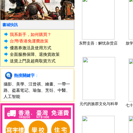
書城快訊
我系新手，如何購買？
台灣/香港免運費政策
东野圭吾：解忧杂货店
放
優惠券激活及使用方式
全面服務保障、退換貨政策
送貨上門及超商取貨方式
熱搜關鍵字
：
攝影
、
美學
、
汪曾祺
、
繪畫
、
一帶一
路
、
盗墓笔记
、
瑜伽
、
烹饪
、
中醫
、
人工智能
元代的族群文化与科举
七