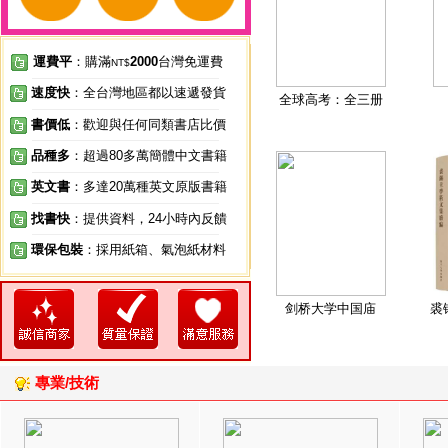
運費平
：購滿
2000
台灣免運費
NT$
速度快
：全台灣地區都以速遞發貨
全球高考：全三册
書價低
：歡迎與任何同類書店比價
品種多
：超過80多萬簡體中文書籍
英文書
：多達20萬種英文原版書籍
找書快
：提供資料，24小時內反饋
環保包裝
：採用紙箱、氣泡紙材料
剑桥大学中国庙
裘
專業/技術