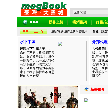
HOME
新書上架
暢銷書架
好書推
最新/最熱/最齊全的簡體書網
品種
：超過
水下中国
外邦代理
展现水下生态之美
。 。生
古代希腊世
命轮回不息，旅程周而复
络
，以古希
始。洄游披星戴月，进化
制度“外邦
一眼万年。以中国六种特
镜，透视城
有水下生物串联六大水
会”到帝国
域，全面介绍魅力丰富的
转型，为解
水下生物多样性和不可思
世界的权力
议的人文奇观...
新视角...
新書推介