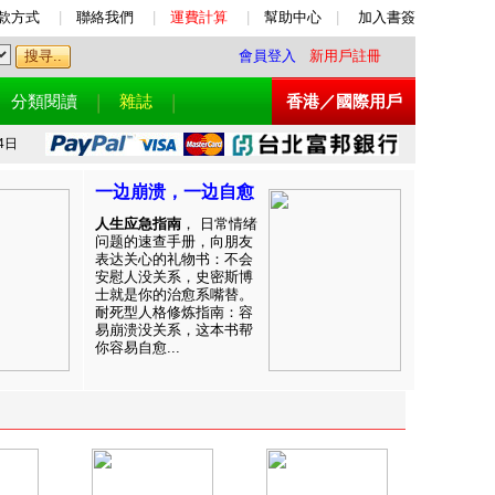
款方式
|
聯絡我們
|
運費計算
|
幫助中心
|
加入書簽
會員登入
新用戶註冊
分類閱讀
雜誌
香港／國際用戶
4日
一边崩溃，一边自愈
人生应急指南
， 日常情绪
问题的速查手册，向朋友
表达关心的礼物书：不会
安慰人没关系，史密斯博
士就是你的治愈系嘴替。
耐死型人格修炼指南：容
易崩溃没关系，这本书帮
你容易自愈...