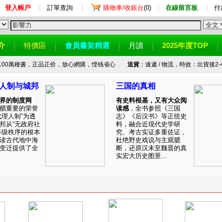
登入帳戶
|
訂單查詢
|
購物車/收銀台
(0)
|
在線留言板
|
付
介
特價區
會員書架精選
月讀
2025年度TOP
100萬種書，正品正价，放心網購，悭钱省心
送貨
：速遞 / 物流，時效：出貨後2-
人制与城邦
三国的真相
界的制度网
有史料根基，又有大众阅
腊重要的荣誉
读感
，全书参照《三国
代理人制”为透
志》《后汉书》等正统史
邦从“无政府社
料，融合近现代史学研
等级秩序的根本
究、考古实证多重佐证，
读古代地中海
杜绝野史戏说与主观臆
变迁提供了全
断，还原汉末至魏晋的真
实宏大历史图景...