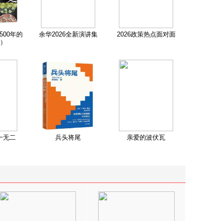
500年的
余华2026全新演讲集
2026政策热点面对面
）
一无二
兵头将尾
亲爱的波伏瓦