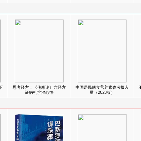
下
思考经方：《伤寒论》六经方
中国居民膳食营养素参考摄入
证病机辨治心悟
量（2023版）