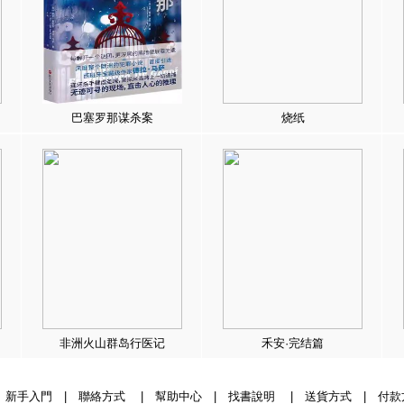
巴塞罗那谋杀案
烧纸
非洲火山群岛行医记
禾安·完结篇
|
新手入門
|
聯絡方式
|
幫助中心
|
找書說明
|
送貨方式
|
付款