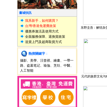
書城快訊
我系新手，如何購買？
台灣/香港免運費政策
东野圭吾：解忧杂
優惠券激活及使用方式
全面服務保障、退換貨政策
送貨上門及超商取貨方式
熱搜關鍵字
：
攝影
、
美學
、
汪曾祺
、
繪畫
、
一帶一
路
、
盗墓笔记
、
瑜伽
、
烹饪
、
中醫
、
人工智能
元代的族群文化与