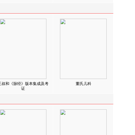
王叔和《脉经》版本集成及考
董氏儿科
证