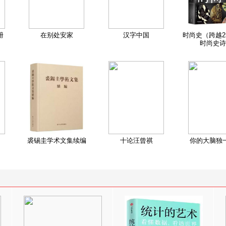
册
在别处安家
汉字中国
时尚史（跨越2
时尚史诗
裘锡圭学术文集续编
十论汪曾祺
你的大脑独