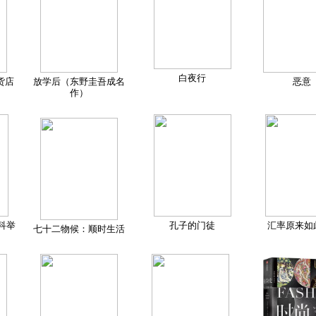
白夜行
货店
放学后（东野圭吾成名
恶意
作）
科举
孔子的门徒
汇率原来如
七十二物候：顺时生活