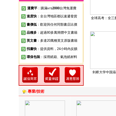
運費平
：購滿
2000
台灣免運費
NT$
速度快
：全台灣地區都以速遞發貨
全球高考：全三
書價低
：歡迎與任何同類書店比價
品種多
：超過80多萬簡體中文書籍
英文書
：多達20萬種英文原版書籍
找書快
：提供資料，24小時內反饋
環保包裝
：採用紙箱、氣泡紙材料
剑桥大学中国庙
專業/技術