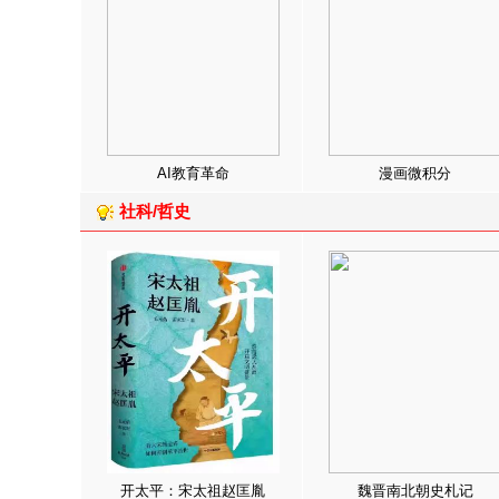
AI教育革命
漫画微积分
社科/哲史
开太平：宋太祖赵匡胤
魏晋南北朝史札记