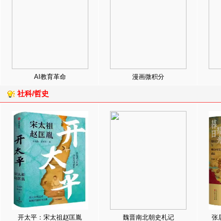
AI教育革命
漫画微积分
社科/哲史
开太平：宋太祖赵匡胤
魏晋南北朝史札记
张