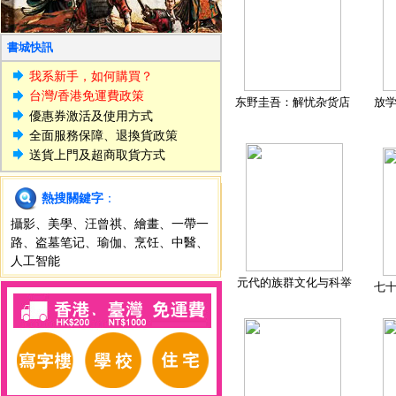
書城快訊
我系新手，如何購買？
台灣/香港免運費政策
东野圭吾：解忧杂货店
放
優惠券激活及使用方式
全面服務保障、退換貨政策
送貨上門及超商取貨方式
熱搜關鍵字
：
攝影
、
美學
、
汪曾祺
、
繪畫
、
一帶一
路
、
盗墓笔记
、
瑜伽
、
烹饪
、
中醫
、
人工智能
元代的族群文化与科举
七