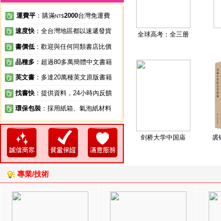
運費平
：購滿
2000
台灣免運費
NT$
速度快
：全台灣地區都以速遞發貨
全球高考：全三册
書價低
：歡迎與任何同類書店比價
品種多
：超過80多萬簡體中文書籍
英文書
：多達20萬種英文原版書籍
找書快
：提供資料，24小時內反饋
環保包裝
：採用紙箱、氣泡紙材料
剑桥大学中国庙
裘
專業/技術