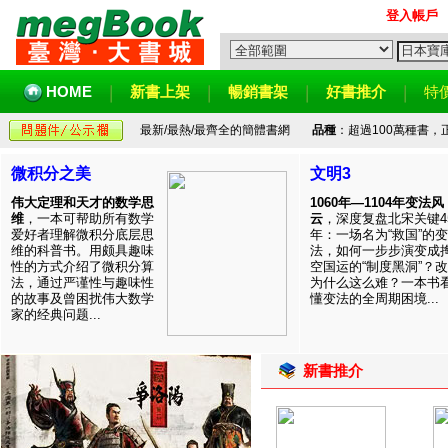
登入帳戶
HOME
新書上架
暢銷書架
好書推介
特
最新/最熱/最齊全的簡體書網
品種
：超過100萬種書
微积分之美
文明3
伟大定理和天才的数学思
1060年—1104年变法风
维
，一本可帮助所有数学
云
，深度复盘北宋关键4
爱好者理解微积分底层思
年：一场名为“救国”的变
维的科普书。用颇具趣味
法，如何一步步演变成
性的方式介绍了微积分算
空国运的“制度黑洞”？
法，通过严谨性与趣味性
为什么这么难？一本书
的故事及曾困扰伟大数学
懂变法的全周期困境...
家的经典问题...
新書推介