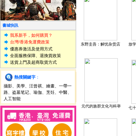
書城快訊
我系新手，如何購買？
台灣/香港免運費政策
东野圭吾：解忧杂货店
放
優惠券激活及使用方式
全面服務保障、退換貨政策
送貨上門及超商取貨方式
熱搜關鍵字
：
攝影
、
美學
、
汪曾祺
、
繪畫
、
一帶一
路
、
盗墓笔记
、
瑜伽
、
烹饪
、
中醫
、
人工智能
元代的族群文化与科举
七