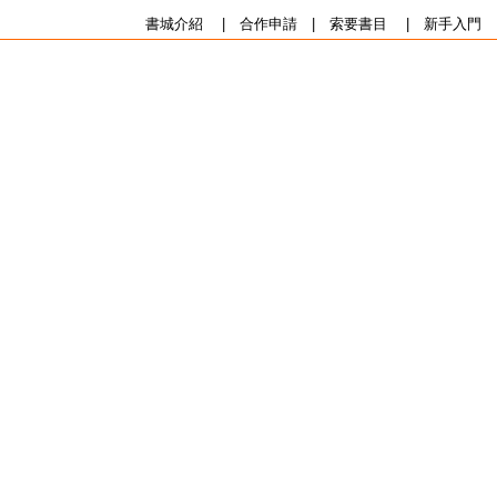
書城介紹
|
合作申請
|
索要書目
|
新手入門