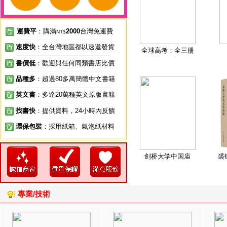
運費平
：購滿
2000
台灣免運費
NT$
速度快
：全台灣地區都以速遞發貨
全球高考：全三册
書價低
：歡迎與任何同類書店比價
品種多
：超過80多萬簡體中文書籍
英文書
：多達20萬種英文原版書籍
找書快
：提供資料，24小時內反饋
環保包裝
：採用紙箱、氣泡紙材料
剑桥大学中国庙
裘
專業/技術