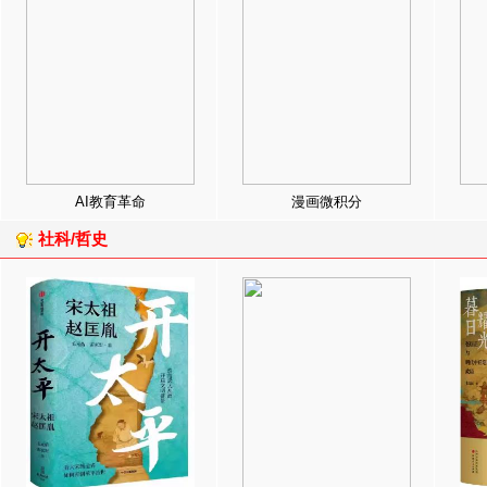
AI教育革命
漫画微积分
社科/哲史