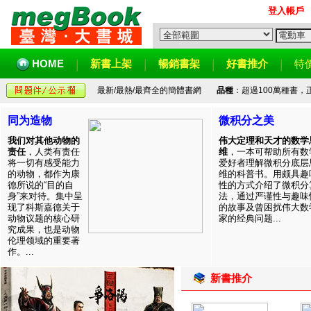
登入帳戶
HOME
新書上架
暢銷書架
好書推介
特
最新/最熱/最齊全的簡體書網
品種
：超過100萬種書
同为造物
微积分之美
我们对其他动物的
伟大定理和天才的数学
责任
，人类有责任
维
，一本可帮助所有数
将一切有感受能力
爱好者理解微积分底层
的动物，都作为康
维的科普书。用颇具趣
德所说的“目的自
性的方式介绍了微积分
身”来对待。集中呈
法，通过严谨性与趣味
现了科斯嘉德关于
的故事及曾困扰伟大数
动物议题的核心研
家的经典问题...
究成果，也是动物
伦理领域的重要著
作。...
新書推介