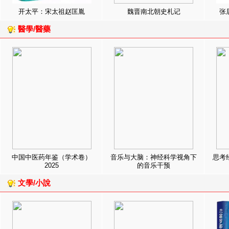
开太平：宋太祖赵匡胤
魏晋南北朝史札记
张
醫學/醫藥
中国中医药年鉴（学术卷）
音乐与大脑：神经科学视角下
思考
2025
的音乐干预
文學/小說