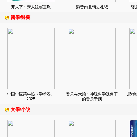
开太平：宋太祖赵匡胤
魏晋南北朝史札记
张
醫學/醫藥
中国中医药年鉴（学术卷）
音乐与大脑：神经科学视角下
思考
2025
的音乐干预
文學/小說