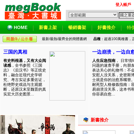
登入帳戶
HOME
新書上架
暢銷書架
好書推介
特
最新/最熱/最齊全的簡體書網
品種
：超過100萬種書
三国的真相
一边崩溃，一边自
有史料根基，又有大众阅
人生应急指南
， 日常情
读感
，全书参照《三国
问题的速查手册，向朋
志》《后汉书》等正统史
表达关心的礼物书：不
料，融合近现代史学研
安慰人没关系，史密斯
究、考古实证多重佐证，
士就是你的治愈系嘴替
杜绝野史戏说与主观臆
耐死型人格修炼指南：
断，还原汉末至魏晋的真
易崩溃没关系，这本书
实宏大历史图景...
你容易自愈...
新書推介