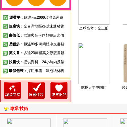
運費平
：購滿
2000
台灣免運費
NT$
速度快
：全台灣地區都以速遞發貨
全球高考：全三册
書價低
：歡迎與任何同類書店比價
品種多
：超過80多萬簡體中文書籍
英文書
：多達20萬種英文原版書籍
找書快
：提供資料，24小時內反饋
環保包裝
：採用紙箱、氣泡紙材料
剑桥大学中国庙
裘
專業/技術