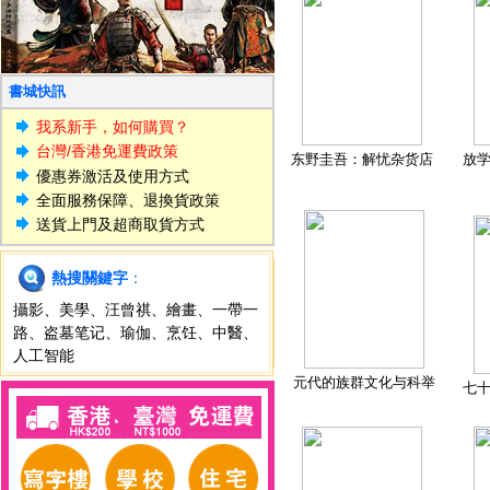
書城快訊
我系新手，如何購買？
台灣/香港免運費政策
东野圭吾：解忧杂货店
放
優惠券激活及使用方式
全面服務保障、退換貨政策
送貨上門及超商取貨方式
熱搜關鍵字
：
攝影
、
美學
、
汪曾祺
、
繪畫
、
一帶一
路
、
盗墓笔记
、
瑜伽
、
烹饪
、
中醫
、
人工智能
元代的族群文化与科举
七