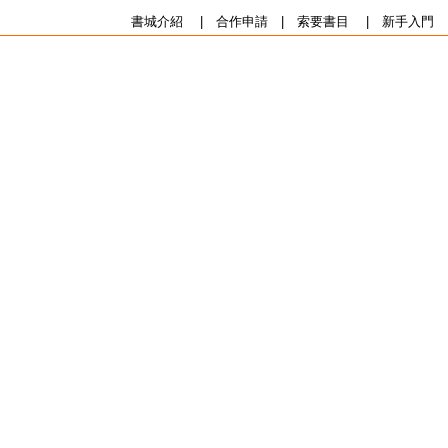
書城介紹
|
合作申請
|
索要書目
|
新手入門