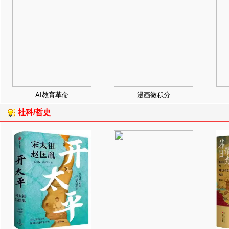
AI教育革命
漫画微积分
社科/哲史