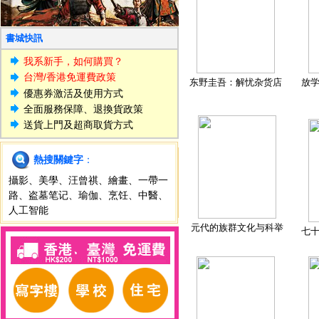
書城快訊
我系新手，如何購買？
台灣/香港免運費政策
东野圭吾：解忧杂货店
放
優惠券激活及使用方式
全面服務保障、退換貨政策
送貨上門及超商取貨方式
熱搜關鍵字
：
攝影
、
美學
、
汪曾祺
、
繪畫
、
一帶一
路
、
盗墓笔记
、
瑜伽
、
烹饪
、
中醫
、
人工智能
元代的族群文化与科举
七