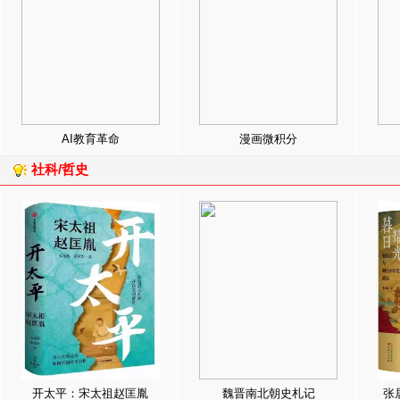
AI教育革命
漫画微积分
社科/哲史
开太平：宋太祖赵匡胤
魏晋南北朝史札记
张