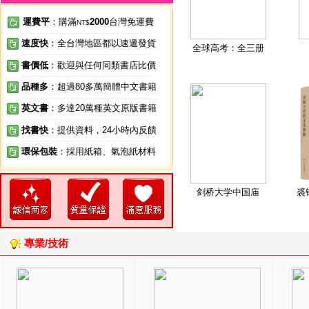
運費平
：購滿
2000
台灣免運費
NT$
速度快
：全台灣地區都以速遞發貨
全球高考：全三册
書價低
：歡迎與任何同類書店比價
品種多
：超過80多萬簡體中文書籍
英文書
：多達20萬種英文原版書籍
找書快
：提供資料，24小時內反饋
環保包裝
：採用紙箱、氣泡紙材料
剑桥大学中国庙
裘
專業/技術