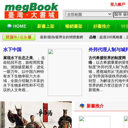
登入帳戶
HOME
新書上架
暢銷書架
好書推介
特
最新/最熱/最齊全的簡體書網
品種
：超過100萬種書
水下中国
外邦代理人制与城
展现水下生态之美
。 。生
古代希腊世界的制度网
命轮回不息，旅程周而复
络
，以古希腊重要的荣
始。洄游披星戴月，进化
制度“外邦代理人制”为透
一眼万年。以中国六种特
镜，透视城邦从“无政府
有水下生物串联六大水
会”到帝国等级秩序的根
域，全面介绍魅力丰富的
转型，为解读古代地中
水下生物多样性和不可思
世界的权力变迁提供了
议的人文奇观...
新视角...
新書推介