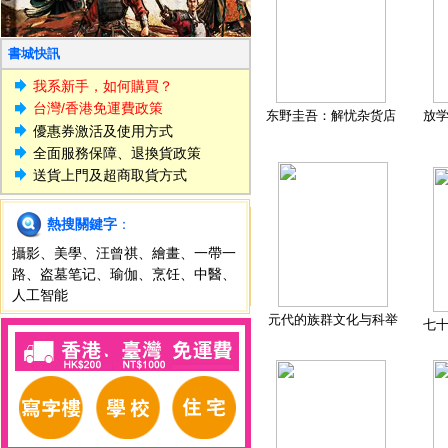
書城快訊
我系新手，如何購買？
台灣/香港免運費政策
东野圭吾：解忧杂货店
放
優惠券激活及使用方式
全面服務保障、退換貨政策
送貨上門及超商取貨方式
熱搜關鍵字
：
攝影
、
美學
、
汪曾祺
、
繪畫
、
一帶一
路
、
盗墓笔记
、
瑜伽
、
烹饪
、
中醫
、
人工智能
元代的族群文化与科举
七