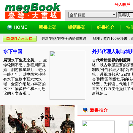
登入帳戶
HOME
新書上架
暢銷書架
好書推介
特
最新/最熱/最齊全的簡體書網
品種
：超過100萬種書
水下中国
外邦代理人制与城
展现水下生态之美
。 。生
古代希腊世界的制度网
命轮回不息，旅程周而复
络
，以古希腊重要的荣
始。洄游披星戴月，进化
制度“外邦代理人制”为透
一眼万年。以中国六种特
镜，透视城邦从“无政府
有水下生物串联六大水
会”到帝国等级秩序的根
域，全面介绍魅力丰富的
转型，为解读古代地中
水下生物多样性和不可思
世界的权力变迁提供了
议的人文奇观...
新视角...
新書推介