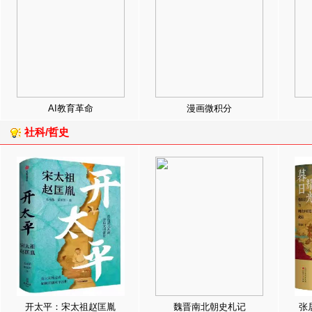
AI教育革命
漫画微积分
社科/哲史
开太平：宋太祖赵匡胤
魏晋南北朝史札记
张