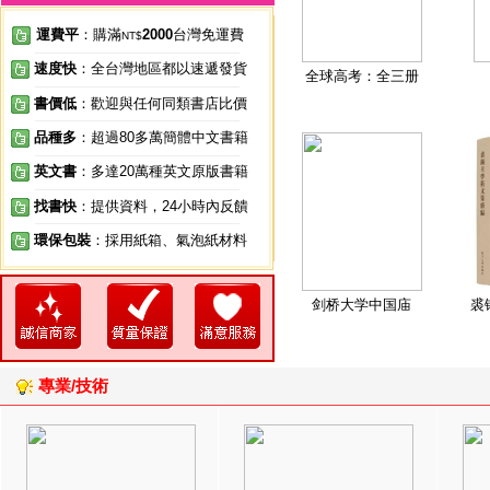
運費平
：購滿
2000
台灣免運費
NT$
速度快
：全台灣地區都以速遞發貨
全球高考：全三册
書價低
：歡迎與任何同類書店比價
品種多
：超過80多萬簡體中文書籍
英文書
：多達20萬種英文原版書籍
找書快
：提供資料，24小時內反饋
環保包裝
：採用紙箱、氣泡紙材料
剑桥大学中国庙
裘
專業/技術