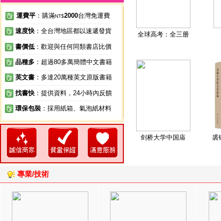
運費平
：購滿
2000
台灣免運費
NT$
速度快
：全台灣地區都以速遞發貨
全球高考：全三册
書價低
：歡迎與任何同類書店比價
品種多
：超過80多萬簡體中文書籍
英文書
：多達20萬種英文原版書籍
找書快
：提供資料，24小時內反饋
環保包裝
：採用紙箱、氣泡紙材料
剑桥大学中国庙
裘
專業/技術