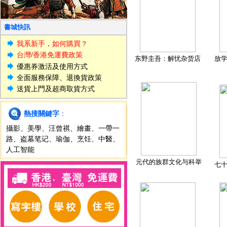
書城快訊
我系新手，如何購買？
台灣/香港免運費政策
东野圭吾：解忧杂货店
放
優惠券激活及使用方式
全面服務保障、退換貨政策
送貨上門及超商取貨方式
熱搜關鍵字
：
攝影
、
美學
、
汪曾祺
、
繪畫
、
一帶一
路
、
盗墓笔记
、
瑜伽
、
烹饪
、
中醫
、
人工智能
元代的族群文化与科举
七