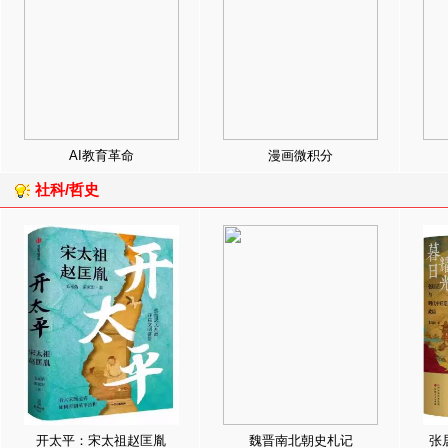
AI教育革命
漫画微积分
社科/哲史
开太平：宋太祖赵匡胤
魏晋南北朝史札记
张