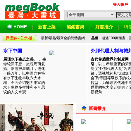
登入帳戶
HOME
新書上架
暢銷書架
好書推介
特
最新/最熱/最齊全的簡體書網
品種
：超過100萬種書
水下中国
外邦代理人制与城
展现水下生态之美
。 。生
古代希腊世界的制度网
命轮回不息，旅程周而复
络
，以古希腊重要的荣
始。洄游披星戴月，进化
制度“外邦代理人制”为透
一眼万年。以中国六种特
镜，透视城邦从“无政府
有水下生物串联六大水
会”到帝国等级秩序的根
域，全面介绍魅力丰富的
转型，为解读古代地中
水下生物多样性和不可思
世界的权力变迁提供了
议的人文奇观...
新视角...
新書推介