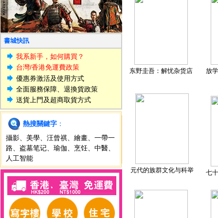
書城快訊
我系新手，如何購買？
台灣/香港免運費政策
东野圭吾：解忧杂货店
放
優惠券激活及使用方式
全面服務保障、退換貨政策
送貨上門及超商取貨方式
熱搜關鍵字
：
攝影
、
美學
、
汪曾祺
、
繪畫
、
一帶一
路
、
盗墓笔记
、
瑜伽
、
烹饪
、
中醫
、
人工智能
元代的族群文化与科举
七