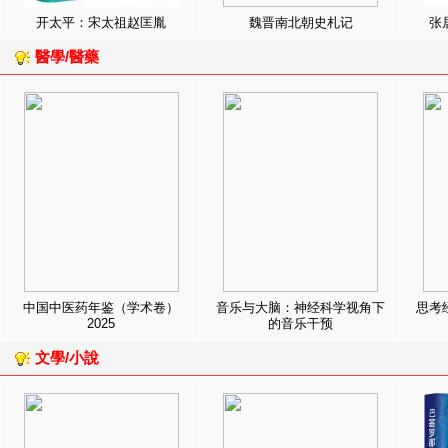
开太平：宋太祖赵匡胤
魏晋南北朝史札记
张
醫學/醫藥
中国中医药年鉴（学术卷）
音乐与大脑：神经科学视角下
思考
2025
的音乐干预
文學/小說