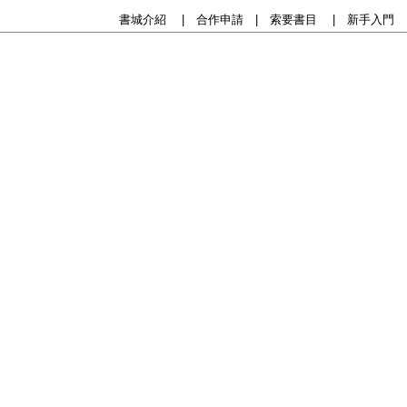
書城介紹
|
合作申請
|
索要書目
|
新手入門