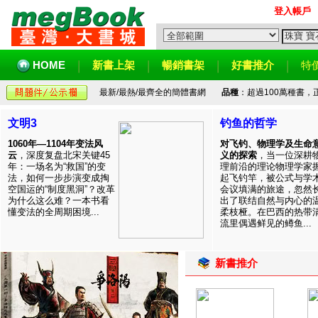
登入帳戶
HOME
新書上架
暢銷書架
好書推介
特
最新/最熱/最齊全的簡體書網
品種
：超過100萬種書
文明3
钓鱼的哲学
1060年—1104年变法风
对飞钓、物理学及生命
云
，深度复盘北宋关键45
义的探索
，当一位深耕
年：一场名为“救国”的变
理前沿的理论物理学家
法，如何一步步演变成掏
起飞钓竿，被公式与学
空国运的“制度黑洞”？改革
会议填满的旅途，忽然
为什么这么难？一本书看
出了联结自然与内心的
懂变法的全周期困境...
柔枝桠。在巴西的热带
流里偶遇鲜见的鳟鱼...
新書推介