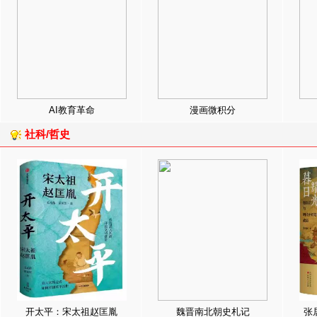
AI教育革命
漫画微积分
社科/哲史
开太平：宋太祖赵匡胤
魏晋南北朝史札记
张