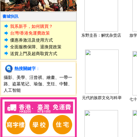
書城快訊
我系新手，如何購買？
台灣/香港免運費政策
东野圭吾：解忧杂货店
放
優惠券激活及使用方式
全面服務保障、退換貨政策
送貨上門及超商取貨方式
熱搜關鍵字
：
攝影
、
美學
、
汪曾祺
、
繪畫
、
一帶一
路
、
盗墓笔记
、
瑜伽
、
烹饪
、
中醫
、
人工智能
元代的族群文化与科举
七