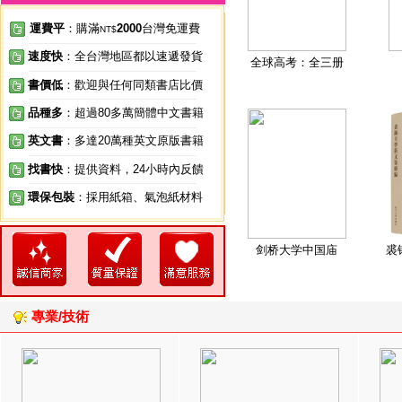
運費平
：購滿
2000
台灣免運費
NT$
速度快
：全台灣地區都以速遞發貨
全球高考：全三册
書價低
：歡迎與任何同類書店比價
品種多
：超過80多萬簡體中文書籍
英文書
：多達20萬種英文原版書籍
找書快
：提供資料，24小時內反饋
環保包裝
：採用紙箱、氣泡紙材料
剑桥大学中国庙
裘
專業/技術