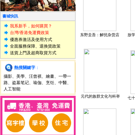
書城快訊
我系新手，如何購買？
台灣/香港免運費政策
东野圭吾：解忧杂货店
放
優惠券激活及使用方式
全面服務保障、退換貨政策
送貨上門及超商取貨方式
熱搜關鍵字
：
攝影
、
美學
、
汪曾祺
、
繪畫
、
一帶一
路
、
盗墓笔记
、
瑜伽
、
烹饪
、
中醫
、
人工智能
元代的族群文化与科举
七