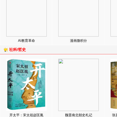
AI教育革命
漫画微积分
社科/哲史
开太平：宋太祖赵匡胤
魏晋南北朝史札记
张