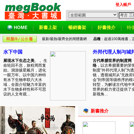
登入帳戶
HOME
新書上架
暢銷書架
好書推介
特
最新/最熱/最齊全的簡體書網
品種
：超過100萬種書
水下中国
外邦代理人制与城
展现水下生态之美
。 。生
古代希腊世界的制度网
命轮回不息，旅程周而复
络
，以古希腊重要的荣
始。洄游披星戴月，进化
制度“外邦代理人制”为透
一眼万年。以中国六种特
镜，透视城邦从“无政府
有水下生物串联六大水
会”到帝国等级秩序的根
域，全面介绍魅力丰富的
转型，为解读古代地中
水下生物多样性和不可思
世界的权力变迁提供了
议的人文奇观...
新视角...
新書推介