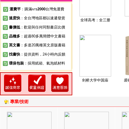
運費平
：購滿
2000
台灣免運費
NT$
速度快
：全台灣地區都以速遞發貨
全球高考：全三册
書價低
：歡迎與任何同類書店比價
品種多
：超過80多萬簡體中文書籍
英文書
：多達20萬種英文原版書籍
找書快
：提供資料，24小時內反饋
環保包裝
：採用紙箱、氣泡紙材料
剑桥大学中国庙
裘
專業/技術