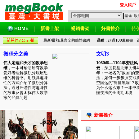
登入帳戶
HOME
新書上架
暢銷書架
好書推介
特
最新/最熱/最齊全的簡體書網
品種
：超過100萬種書
微积分之美
文明3
伟大定理和天才的数学思
1060年—1104年变法风
维
，一本可帮助所有数学
云
，深度复盘北宋关键4
爱好者理解微积分底层思
年：一场名为“救国”的变
维的科普书。用颇具趣味
法，如何一步步演变成
性的方式介绍了微积分算
空国运的“制度黑洞”？
法，通过严谨性与趣味性
为什么这么难？一本书
的故事及曾困扰伟大数学
懂变法的全周期困境...
家的经典问题...
新書推介