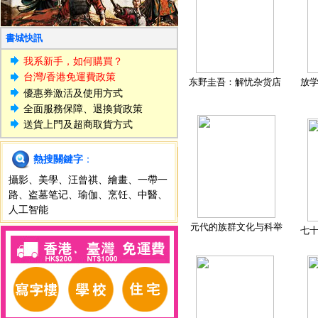
書城快訊
我系新手，如何購買？
台灣/香港免運費政策
东野圭吾：解忧杂货店
放
優惠券激活及使用方式
全面服務保障、退換貨政策
送貨上門及超商取貨方式
熱搜關鍵字
：
攝影
、
美學
、
汪曾祺
、
繪畫
、
一帶一
路
、
盗墓笔记
、
瑜伽
、
烹饪
、
中醫
、
人工智能
元代的族群文化与科举
七