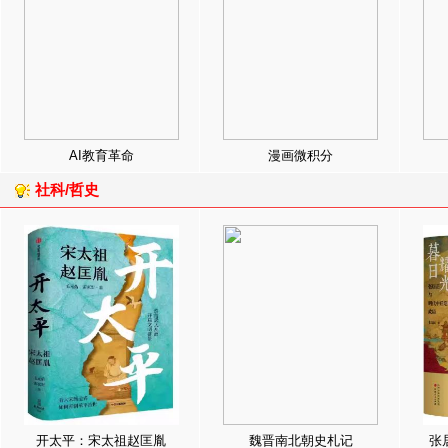
AI教育革命
漫画微积分
社科/哲史
开太平：宋太祖赵匡胤
魏晋南北朝史札记
张