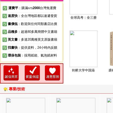
運費平
：購滿
2000
台灣免運費
NT$
速度快
：全台灣地區都以速遞發貨
全球高考：全三册
書價低
：歡迎與任何同類書店比價
品種多
：超過80多萬簡體中文書籍
英文書
：多達20萬種英文原版書籍
找書快
：提供資料，24小時內反饋
環保包裝
：採用紙箱、氣泡紙材料
剑桥大学中国庙
裘
專業/技術