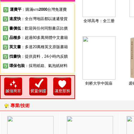
運費平
：購滿
2000
台灣免運費
NT$
速度快
：全台灣地區都以速遞發貨
全球高考：全三册
書價低
：歡迎與任何同類書店比價
品種多
：超過80多萬簡體中文書籍
英文書
：多達20萬種英文原版書籍
找書快
：提供資料，24小時內反饋
環保包裝
：採用紙箱、氣泡紙材料
剑桥大学中国庙
裘
專業/技術