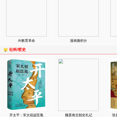
AI教育革命
漫画微积分
社科/哲史
开太平：宋太祖赵匡胤
魏晋南北朝史札记
张