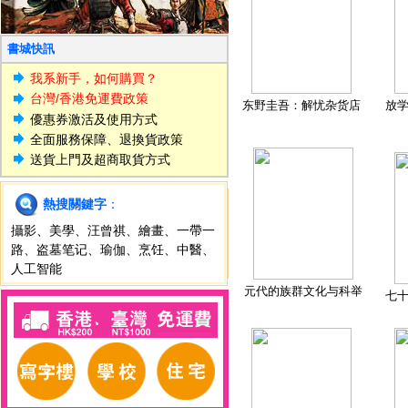
書城快訊
我系新手，如何購買？
台灣/香港免運費政策
东野圭吾：解忧杂货店
放
優惠券激活及使用方式
全面服務保障、退換貨政策
送貨上門及超商取貨方式
熱搜關鍵字
：
攝影
、
美學
、
汪曾祺
、
繪畫
、
一帶一
路
、
盗墓笔记
、
瑜伽
、
烹饪
、
中醫
、
人工智能
元代的族群文化与科举
七