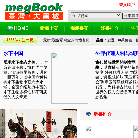
登入帳戶
HOME
新書上架
暢銷書架
好書推介
特
最新/最熱/最齊全的簡體書網
品種
：超過100萬種書
水下中国
外邦代理人制与城
展现水下生态之美
。 。生
古代希腊世界的制度网
命轮回不息，旅程周而复
络
，以古希腊重要的荣
始。洄游披星戴月，进化
制度“外邦代理人制”为透
一眼万年。以中国六种特
镜，透视城邦从“无政府
有水下生物串联六大水
会”到帝国等级秩序的根
域，全面介绍魅力丰富的
转型，为解读古代地中
水下生物多样性和不可思
世界的权力变迁提供了
议的人文奇观...
新视角...
新書推介