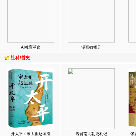
AI教育革命
漫画微积分
社科/哲史
开太平：宋太祖赵匡胤
魏晋南北朝史札记
张