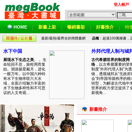
登入帳戶
HOME
新書上架
暢銷書架
好書推介
特
最新/最熱/最齊全的簡體書網
品種
：超過100萬種書
水下中国
外邦代理人制与城
展现水下生态之美
。 。生
古代希腊世界的制度网
命轮回不息，旅程周而复
络
，以古希腊重要的荣
始。洄游披星戴月，进化
制度“外邦代理人制”为透
一眼万年。以中国六种特
镜，透视城邦从“无政府
有水下生物串联六大水
会”到帝国等级秩序的根
域，全面介绍魅力丰富的
转型，为解读古代地中
水下生物多样性和不可思
世界的权力变迁提供了
议的人文奇观...
新视角...
新書推介