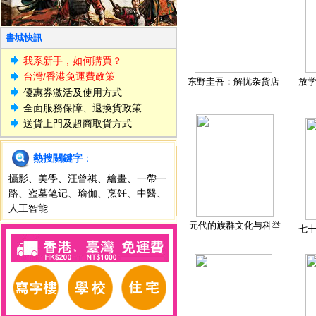
書城快訊
我系新手，如何購買？
台灣/香港免運費政策
东野圭吾：解忧杂货店
放
優惠券激活及使用方式
全面服務保障、退換貨政策
送貨上門及超商取貨方式
熱搜關鍵字
：
攝影
、
美學
、
汪曾祺
、
繪畫
、
一帶一
路
、
盗墓笔记
、
瑜伽
、
烹饪
、
中醫
、
人工智能
元代的族群文化与科举
七