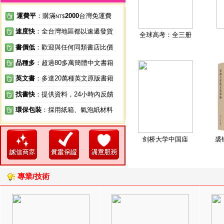
運費平
：購滿
2000
台灣免運費
NT$
速度快
：全台灣地區都以速遞發貨
全球高考：全三册
書價低
：歡迎與任何同類書店比價
品種多
：超過80多萬簡體中文書籍
英文書
：多達20萬種英文原版書籍
找書快
：提供資料，24小時內反饋
環保包裝
：採用紙箱、氣泡紙材料
剑桥大学中国庙
裘
專業/技術