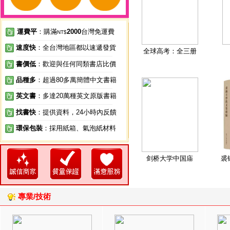
運費平
：購滿
2000
台灣免運費
NT$
速度快
：全台灣地區都以速遞發貨
全球高考：全三册
書價低
：歡迎與任何同類書店比價
品種多
：超過80多萬簡體中文書籍
英文書
：多達20萬種英文原版書籍
找書快
：提供資料，24小時內反饋
環保包裝
：採用紙箱、氣泡紙材料
剑桥大学中国庙
裘
專業/技術