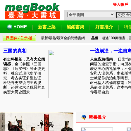
登入帳戶
HOME
新書上架
暢銷書架
好書推介
特
最新/最熱/最齊全的簡體書網
品種
：超過100萬種書
三国的真相
一边崩溃，一边自
有史料根基，又有大众阅
人生应急指南
， 日常情
读感
，全书参照《三国
问题的速查手册，向朋
志》《后汉书》等正统史
表达关心的礼物书：不
料，融合近现代史学研
安慰人没关系，史密斯
究、考古实证多重佐证，
士就是你的治愈系嘴替
杜绝野史戏说与主观臆
耐死型人格修炼指南：
断，还原汉末至魏晋的真
易崩溃没关系，这本书
实宏大历史图景...
你容易自愈...
新書推介