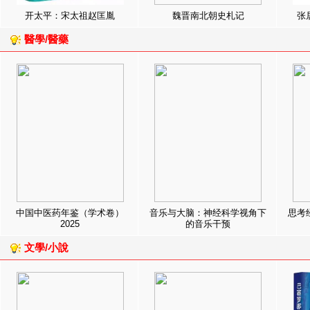
开太平：宋太祖赵匡胤
魏晋南北朝史札记
张
醫學/醫藥
中国中医药年鉴（学术卷）
音乐与大脑：神经科学视角下
思考
2025
的音乐干预
文學/小說