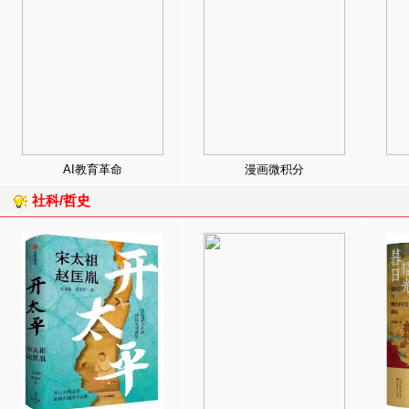
AI教育革命
漫画微积分
社科/哲史