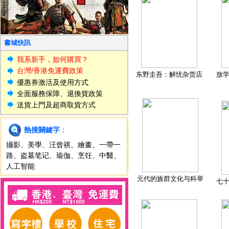
書城快訊
我系新手，如何購買？
台灣/香港免運費政策
东野圭吾：解忧杂货店
放
優惠券激活及使用方式
全面服務保障、退換貨政策
送貨上門及超商取貨方式
熱搜關鍵字
：
攝影
、
美學
、
汪曾祺
、
繪畫
、
一帶一
路
、
盗墓笔记
、
瑜伽
、
烹饪
、
中醫
、
人工智能
元代的族群文化与科举
七