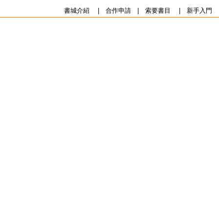
書城介紹
|
合作申請
|
索要書目
|
新手入門