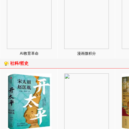
AI教育革命
漫画微积分
社科/哲史