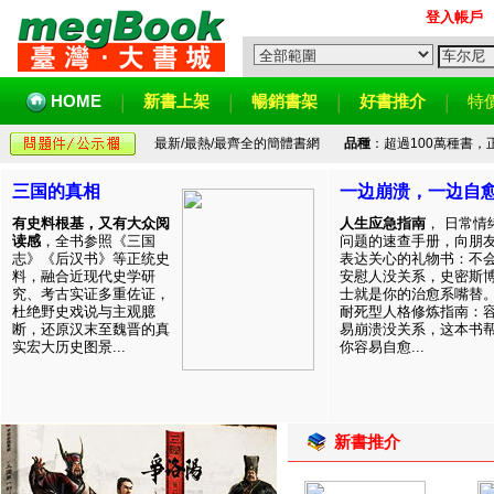
登入帳戶
HOME
新書上架
暢銷書架
好書推介
特
最新/最熱/最齊全的簡體書網
品種
：超過100萬種書
三国的真相
一边崩溃，一边自
有史料根基，又有大众阅
人生应急指南
， 日常情
读感
，全书参照《三国
问题的速查手册，向朋
志》《后汉书》等正统史
表达关心的礼物书：不
料，融合近现代史学研
安慰人没关系，史密斯
究、考古实证多重佐证，
士就是你的治愈系嘴替
杜绝野史戏说与主观臆
耐死型人格修炼指南：
断，还原汉末至魏晋的真
易崩溃没关系，这本书
实宏大历史图景...
你容易自愈...
新書推介