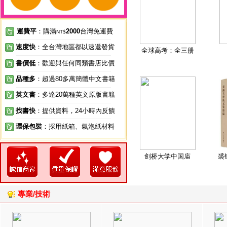
運費平
：購滿
2000
台灣免運費
NT$
速度快
：全台灣地區都以速遞發貨
全球高考：全三册
書價低
：歡迎與任何同類書店比價
品種多
：超過80多萬簡體中文書籍
英文書
：多達20萬種英文原版書籍
找書快
：提供資料，24小時內反饋
環保包裝
：採用紙箱、氣泡紙材料
剑桥大学中国庙
裘
專業/技術