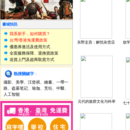
書城快訊
我系新手，如何購買？
台灣/香港免運費政策
东野圭吾：解忧杂货店
放
優惠券激活及使用方式
全面服務保障、退換貨政策
送貨上門及超商取貨方式
熱搜關鍵字
：
攝影
、
美學
、
汪曾祺
、
繪畫
、
一帶一
路
、
盗墓笔记
、
瑜伽
、
烹饪
、
中醫
、
人工智能
元代的族群文化与科举
七