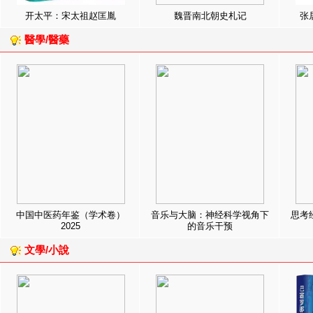
开太平：宋太祖赵匡胤
魏晋南北朝史札记
张
醫學/醫藥
中国中医药年鉴（学术卷）
音乐与大脑：神经科学视角下
思考
2025
的音乐干预
文學/小說