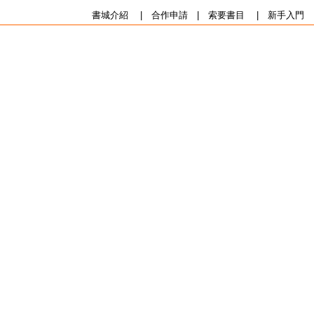
書城介紹
|
合作申請
|
索要書目
|
新手入門