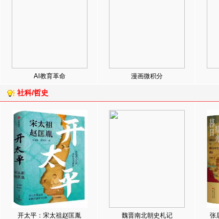
AI教育革命
漫画微积分
社科/哲史
开太平：宋太祖赵匡胤
魏晋南北朝史札记
张