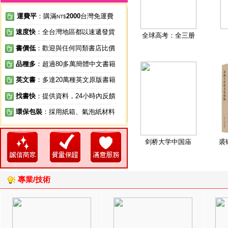
運費平
：購滿
2000
台灣免運費
NT$
速度快
：全台灣地區都以速遞發貨
全球高考：全三册
書價低
：歡迎與任何同類書店比價
品種多
：超過80多萬簡體中文書籍
英文書
：多達20萬種英文原版書籍
找書快
：提供資料，24小時內反饋
環保包裝
：採用紙箱、氣泡紙材料
剑桥大学中国庙
裘
專業/技術