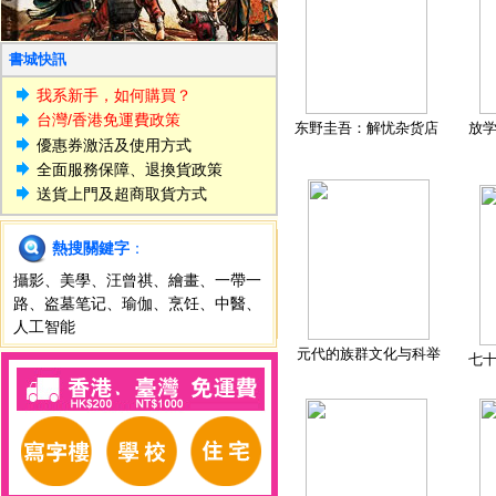
書城快訊
我系新手，如何購買？
台灣/香港免運費政策
东野圭吾：解忧杂货店
放
優惠券激活及使用方式
全面服務保障、退換貨政策
送貨上門及超商取貨方式
熱搜關鍵字
：
攝影
、
美學
、
汪曾祺
、
繪畫
、
一帶一
路
、
盗墓笔记
、
瑜伽
、
烹饪
、
中醫
、
人工智能
元代的族群文化与科举
七