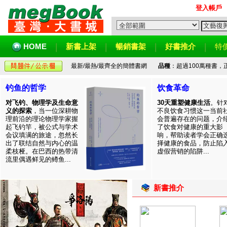
登入帳戶
HOME
新書上架
暢銷書架
好書推介
特
最新/最熱/最齊全的簡體書網
品種
：超過100萬種書
钓鱼的哲学
饮食革命
对飞钓、物理学及生命意
30天重塑健康生活
。针
义的探索
，当一位深耕物
不良饮食习惯这一当前
理前沿的理论物理学家握
会普遍存在的问题，介
起飞钓竿，被公式与学术
了饮食对健康的重大影
会议填满的旅途，忽然长
响，帮助读者学会正确
出了联结自然与内心的温
择健康的食品，防止陷
柔枝桠。在巴西的热带清
虚假营销的陷阱...
流里偶遇鲜见的鳟鱼...
新書推介