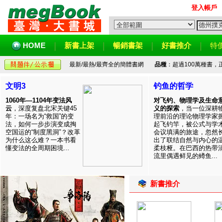
登入帳戶
HOME
新書上架
暢銷書架
好書推介
特
最新/最熱/最齊全的簡體書網
品種
：超過100萬種書
文明3
钓鱼的哲学
1060年—1104年变法风
对飞钓、物理学及生命
云
，深度复盘北宋关键45
义的探索
，当一位深耕
年：一场名为“救国”的变
理前沿的理论物理学家
法，如何一步步演变成掏
起飞钓竿，被公式与学
空国运的“制度黑洞”？改革
会议填满的旅途，忽然
为什么这么难？一本书看
出了联结自然与内心的
懂变法的全周期困境...
柔枝桠。在巴西的热带
流里偶遇鲜见的鳟鱼...
新書推介