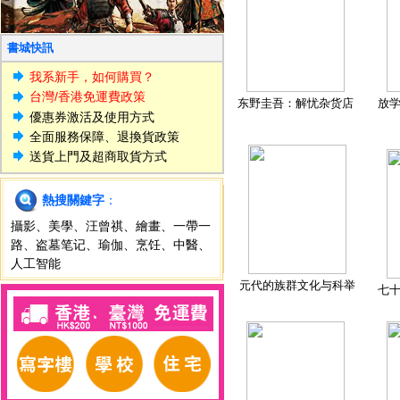
書城快訊
我系新手，如何購買？
台灣/香港免運費政策
东野圭吾：解忧杂货店
放
優惠券激活及使用方式
全面服務保障、退換貨政策
送貨上門及超商取貨方式
熱搜關鍵字
：
攝影
、
美學
、
汪曾祺
、
繪畫
、
一帶一
路
、
盗墓笔记
、
瑜伽
、
烹饪
、
中醫
、
人工智能
元代的族群文化与科举
七