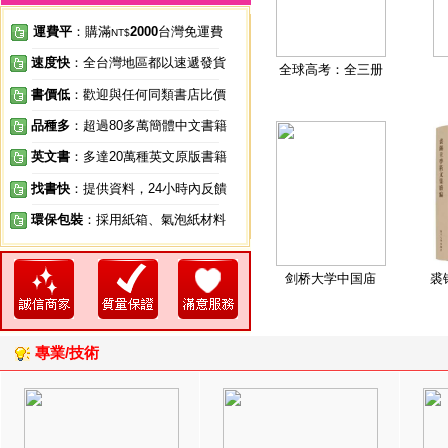
運費平
：購滿
2000
台灣免運費
NT$
速度快
：全台灣地區都以速遞發貨
全球高考：全三册
書價低
：歡迎與任何同類書店比價
品種多
：超過80多萬簡體中文書籍
英文書
：多達20萬種英文原版書籍
找書快
：提供資料，24小時內反饋
環保包裝
：採用紙箱、氣泡紙材料
剑桥大学中国庙
裘
專業/技術