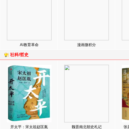
AI教育革命
漫画微积分
社科/哲史
开太平：宋太祖赵匡胤
魏晋南北朝史札记
张