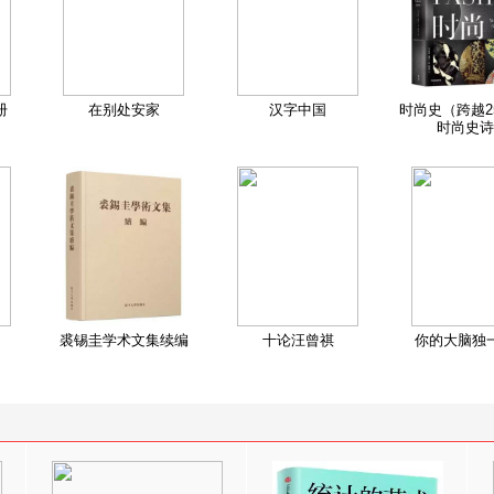
册
在别处安家
汉字中国
时尚史（跨越2
时尚史诗
裘锡圭学术文集续编
十论汪曾祺
你的大脑独