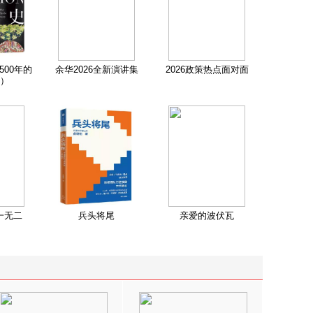
500年的
余华2026全新演讲集
2026政策热点面对面
）
一无二
兵头将尾
亲爱的波伏瓦