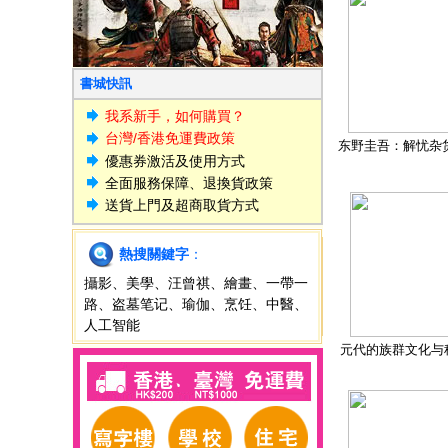
書城快訊
我系新手，如何購買？
台灣/香港免運費政策
东野圭吾：解忧杂
優惠券激活及使用方式
全面服務保障、退換貨政策
送貨上門及超商取貨方式
熱搜關鍵字
：
攝影
、
美學
、
汪曾祺
、
繪畫
、
一帶一
路
、
盗墓笔记
、
瑜伽
、
烹饪
、
中醫
、
人工智能
元代的族群文化与