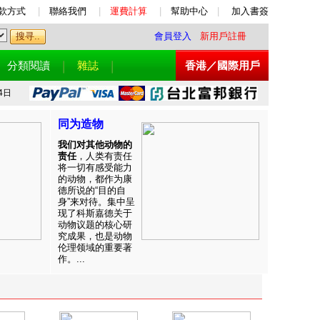
款方式
|
聯絡我們
|
運費計算
|
幫助中心
|
加入書簽
會員登入
新用戶註冊
分類閱讀
雜誌
香港／國際用戶
4日
同为造物
我们对其他动物的
责任
，人类有责任
将一切有感受能力
的动物，都作为康
德所说的“目的自
身”来对待。集中呈
现了科斯嘉德关于
动物议题的核心研
究成果，也是动物
伦理领域的重要著
作。...