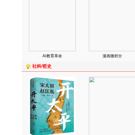
AI教育革命
漫画微积分
社科/哲史