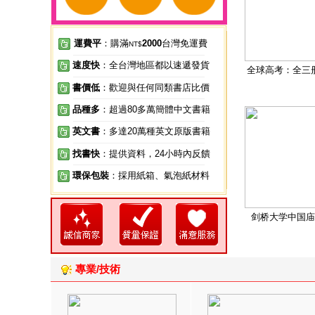
運費平
：購滿
2000
台灣免運費
NT$
速度快
：全台灣地區都以速遞發貨
全球高考：全三
書價低
：歡迎與任何同類書店比價
品種多
：超過80多萬簡體中文書籍
英文書
：多達20萬種英文原版書籍
找書快
：提供資料，24小時內反饋
環保包裝
：採用紙箱、氣泡紙材料
剑桥大学中国庙
專業/技術