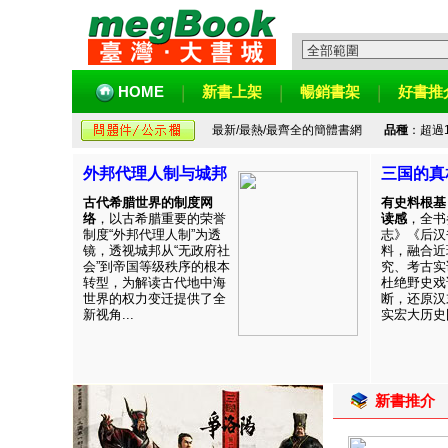
HOME
新書上架
暢銷書架
好書推
最新/最熱/最齊全的簡體書網
品種
：超過
外邦代理人制与城邦
三国的真
古代希腊世界的制度网
有史料根基
络
，以古希腊重要的荣誉
读感
，全书
制度“外邦代理人制”为透
志》《后汉
镜，透视城邦从“无政府社
料，融合近
会”到帝国等级秩序的根本
究、考古实
转型，为解读古代地中海
杜绝野史戏
世界的权力变迁提供了全
断，还原汉
新视角...
实宏大历史图
新書推介