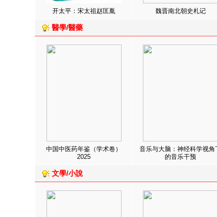
开太平：宋太祖赵匡胤
魏晋南北朝史札记
醫學/醫藥
中国中医药年鉴（学术卷）
音乐与大脑：神经科学视角
2025
的音乐干预
文學/小說