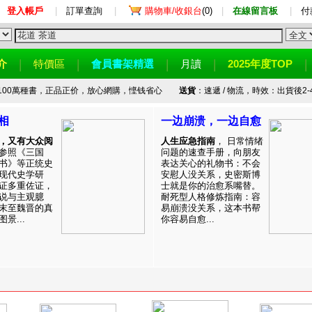
登入帳戶
|
訂單查詢
|
購物車/收銀台
(0)
|
在線留言板
|
付
介
特價區
會員書架精選
月讀
2025年度TOP
100萬種書，正品正价，放心網購，悭钱省心
送貨
：速遞 / 物流，時效：出貨後2-
相
一边崩溃，一边自愈
，又有大众阅
人生应急指南
， 日常情绪
参照《三国
问题的速查手册，向朋友
书》等正统史
表达关心的礼物书：不会
现代史学研
安慰人没关系，史密斯博
证多重佐证，
士就是你的治愈系嘴替。
说与主观臆
耐死型人格修炼指南：容
末至魏晋的真
易崩溃没关系，这本书帮
景...
你容易自愈...