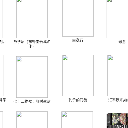
白夜行
货店
放学后（东野圭吾成名
恶意
作）
科举
孔子的门徒
汇率原来如
七十二物候：顺时生活