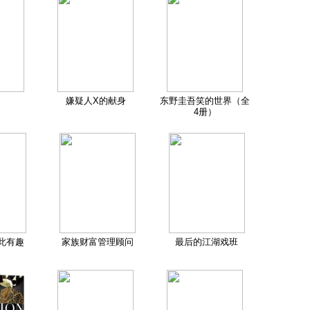
嫌疑人X的献身
东野圭吾笑的世界（全
4册）
此有趣
家族财富管理顾问
最后的江湖戏班