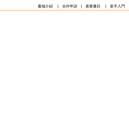
書城介紹
|
合作申請
|
索要書目
|
新手入門