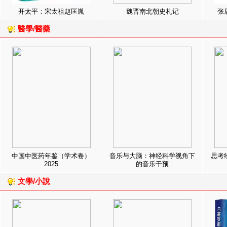
开太平：宋太祖赵匡胤
魏晋南北朝史札记
张
醫學/醫藥
中国中医药年鉴（学术卷）
音乐与大脑：神经科学视角下
思考
2025
的音乐干预
文學/小說