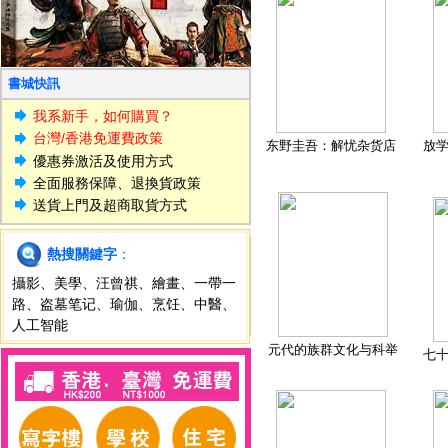
書城快訊
我系新手，如何購買？
台灣/香港免運費政策
东野圭吾：解忧杂货店
放
優惠券激活及使用方式
全面服務保障、退換貨政策
送貨上門及超商取貨方式
熱搜關鍵字
：
攝影
、
美學
、
汪曾祺
、
繪畫
、
一帶一
路
、
盗墓笔记
、
瑜伽
、
烹饪
、
中醫
、
人工智能
元代的族群文化与科举
七