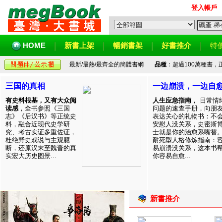
登入帳戶
HOME
新書上架
暢銷書架
好書推介
特
最新/最熱/最齊全的簡體書網
品種
：超過100萬種書
三国的真相
一边崩溃，一边自
有史料根基，又有大众阅
人生应急指南
， 日常情
读感
，全书参照《三国
问题的速查手册，向朋
志》《后汉书》等正统史
表达关心的礼物书：不
料，融合近现代史学研
安慰人没关系，史密斯
究、考古实证多重佐证，
士就是你的治愈系嘴替
杜绝野史戏说与主观臆
耐死型人格修炼指南：
断，还原汉末至魏晋的真
易崩溃没关系，这本书
实宏大历史图景...
你容易自愈...
新書推介