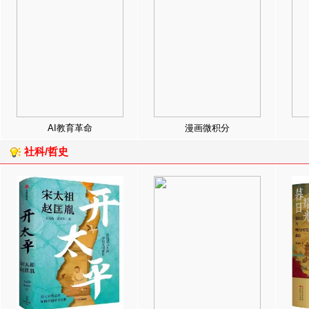
AI教育革命
漫画微积分
社科/哲史