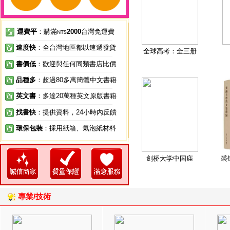
運費平
：購滿
2000
台灣免運費
NT$
速度快
：全台灣地區都以速遞發貨
全球高考：全三册
書價低
：歡迎與任何同類書店比價
品種多
：超過80多萬簡體中文書籍
英文書
：多達20萬種英文原版書籍
找書快
：提供資料，24小時內反饋
環保包裝
：採用紙箱、氣泡紙材料
剑桥大学中国庙
裘
專業/技術