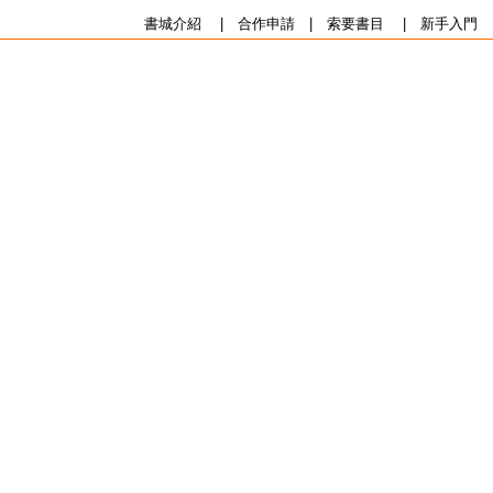
書城介紹
|
合作申請
|
索要書目
|
新手入門