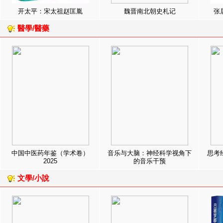
开太平：宋太祖赵匡胤
魏晋南北朝史札记
张
醫學/醫藥
中国中医药年鉴（学术卷）
音乐与大脑：神经科学视角下
思考
2025
的音乐干预
文學/小說