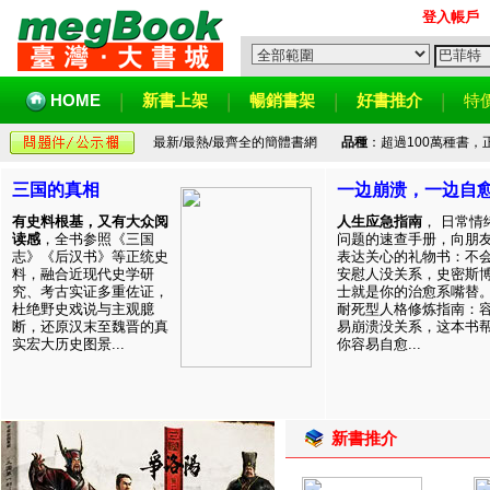
登入帳戶
HOME
新書上架
暢銷書架
好書推介
特
最新/最熱/最齊全的簡體書網
品種
：超過100萬種書
三国的真相
一边崩溃，一边自
有史料根基，又有大众阅
人生应急指南
， 日常情
读感
，全书参照《三国
问题的速查手册，向朋
志》《后汉书》等正统史
表达关心的礼物书：不
料，融合近现代史学研
安慰人没关系，史密斯
究、考古实证多重佐证，
士就是你的治愈系嘴替
杜绝野史戏说与主观臆
耐死型人格修炼指南：
断，还原汉末至魏晋的真
易崩溃没关系，这本书
实宏大历史图景...
你容易自愈...
新書推介