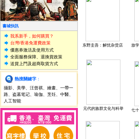
書城快訊
我系新手，如何購買？
台灣/香港免運費政策
东野圭吾：解忧杂货店
放
優惠券激活及使用方式
全面服務保障、退換貨政策
送貨上門及超商取貨方式
熱搜關鍵字
：
攝影
、
美學
、
汪曾祺
、
繪畫
、
一帶一
路
、
盗墓笔记
、
瑜伽
、
烹饪
、
中醫
、
人工智能
元代的族群文化与科举
七