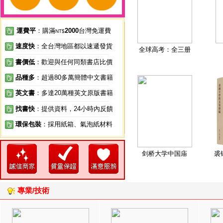
運費平
：購滿
2000
台灣免運費
NT$
速度快
：全台灣地區都以速遞發貨
全球高考：全三册
書價低
：歡迎與任何同類書店比價
品種多
：超過80多萬簡體中文書籍
英文書
：多達20萬種英文原版書籍
找書快
：提供資料，24小時內反饋
環保包裝
：採用紙箱、氣泡紙材料
剑桥大学中国庙
裘
專業/技術