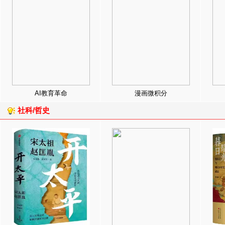
AI教育革命
漫画微积分
社科/哲史