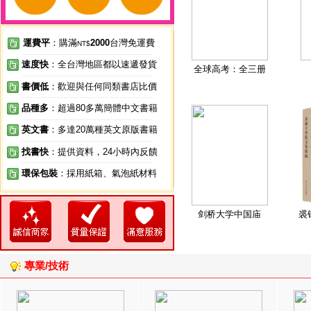
運費平
：購滿
2000
台灣免運費
NT$
速度快
：全台灣地區都以速遞發貨
全球高考：全三册
書價低
：歡迎與任何同類書店比價
品種多
：超過80多萬簡體中文書籍
英文書
：多達20萬種英文原版書籍
找書快
：提供資料，24小時內反饋
環保包裝
：採用紙箱、氣泡紙材料
剑桥大学中国庙
裘
專業/技術