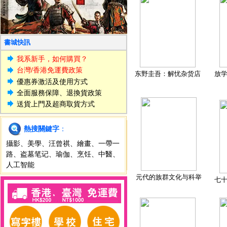
書城快訊
我系新手，如何購買？
台灣/香港免運費政策
东野圭吾：解忧杂货店
放
優惠券激活及使用方式
全面服務保障、退換貨政策
送貨上門及超商取貨方式
熱搜關鍵字
：
攝影
、
美學
、
汪曾祺
、
繪畫
、
一帶一
路
、
盗墓笔记
、
瑜伽
、
烹饪
、
中醫
、
人工智能
元代的族群文化与科举
七