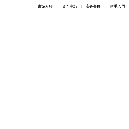
書城介紹
|
合作申請
|
索要書目
|
新手入門