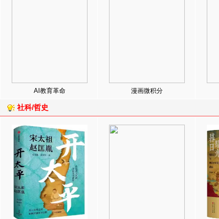
AI教育革命
漫画微积分
社科/哲史