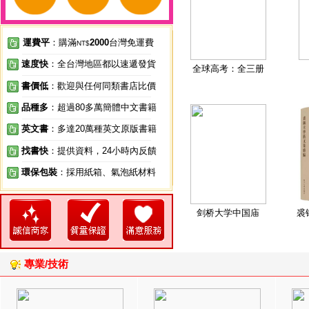
運費平
：購滿
2000
台灣免運費
NT$
速度快
：全台灣地區都以速遞發貨
全球高考：全三册
書價低
：歡迎與任何同類書店比價
品種多
：超過80多萬簡體中文書籍
英文書
：多達20萬種英文原版書籍
找書快
：提供資料，24小時內反饋
環保包裝
：採用紙箱、氣泡紙材料
剑桥大学中国庙
裘
專業/技術