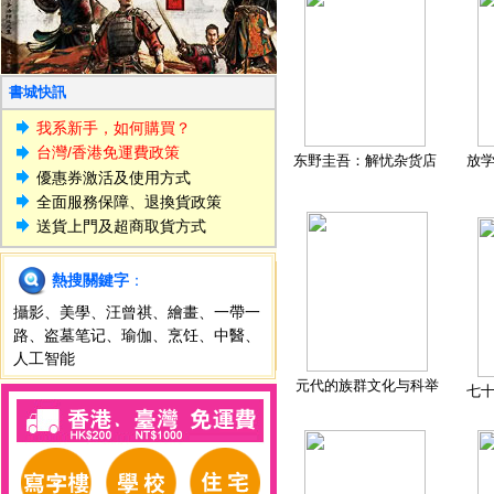
書城快訊
我系新手，如何購買？
台灣/香港免運費政策
东野圭吾：解忧杂货店
放
優惠券激活及使用方式
全面服務保障、退換貨政策
送貨上門及超商取貨方式
熱搜關鍵字
：
攝影
、
美學
、
汪曾祺
、
繪畫
、
一帶一
路
、
盗墓笔记
、
瑜伽
、
烹饪
、
中醫
、
人工智能
元代的族群文化与科举
七