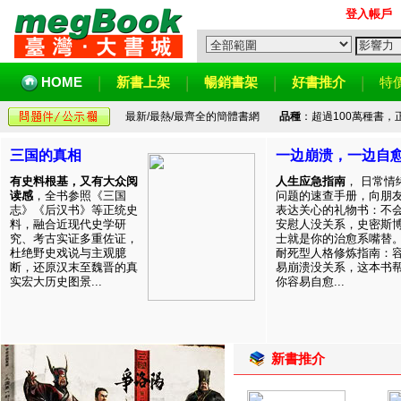
登入帳戶
HOME
新書上架
暢銷書架
好書推介
特
最新/最熱/最齊全的簡體書網
品種
：超過100萬種書
三国的真相
一边崩溃，一边自
有史料根基，又有大众阅
人生应急指南
， 日常情
读感
，全书参照《三国
问题的速查手册，向朋
志》《后汉书》等正统史
表达关心的礼物书：不
料，融合近现代史学研
安慰人没关系，史密斯
究、考古实证多重佐证，
士就是你的治愈系嘴替
杜绝野史戏说与主观臆
耐死型人格修炼指南：
断，还原汉末至魏晋的真
易崩溃没关系，这本书
实宏大历史图景...
你容易自愈...
新書推介