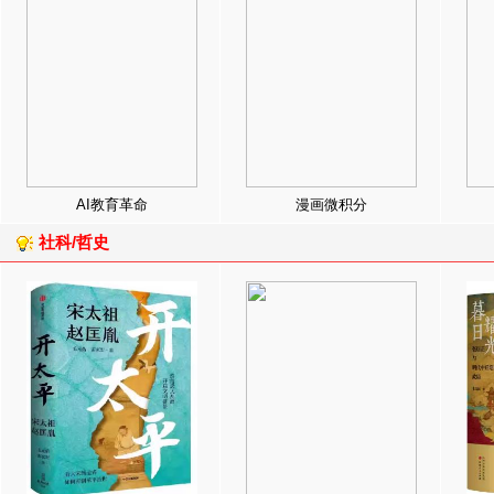
AI教育革命
漫画微积分
社科/哲史