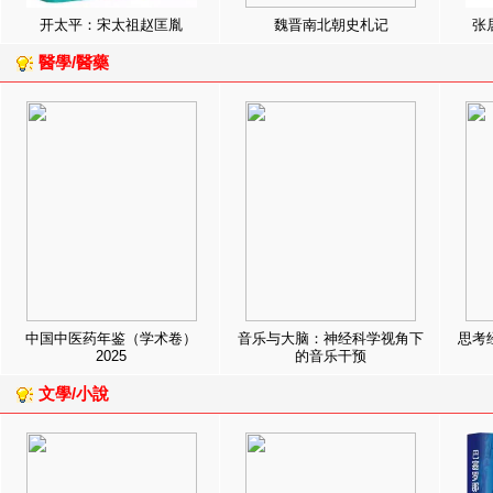
开太平：宋太祖赵匡胤
魏晋南北朝史札记
张
醫學/醫藥
中国中医药年鉴（学术卷）
音乐与大脑：神经科学视角下
思考
2025
的音乐干预
文學/小說