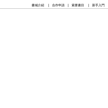
書城介紹
|
合作申請
|
索要書目
|
新手入門