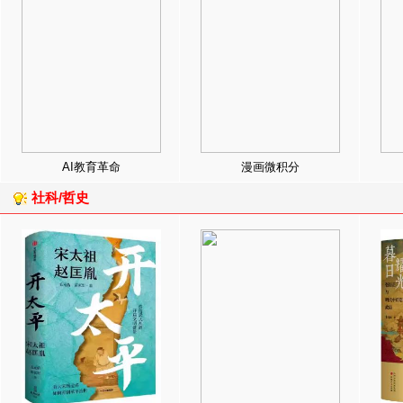
AI教育革命
漫画微积分
社科/哲史