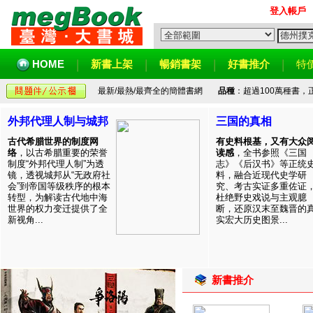
登入帳戶
HOME
新書上架
暢銷書架
好書推介
特
最新/最熱/最齊全的簡體書網
品種
：超過100萬種書
外邦代理人制与城邦
三国的真相
古代希腊世界的制度网
有史料根基，又有大众
络
，以古希腊重要的荣誉
读感
，全书参照《三国
制度“外邦代理人制”为透
志》《后汉书》等正统
镜，透视城邦从“无政府社
料，融合近现代史学研
会”到帝国等级秩序的根本
究、考古实证多重佐证
转型，为解读古代地中海
杜绝野史戏说与主观臆
世界的权力变迁提供了全
断，还原汉末至魏晋的
新视角...
实宏大历史图景...
新書推介