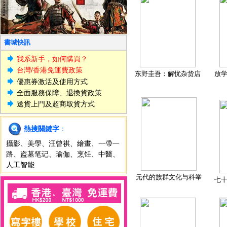
書城快訊
我系新手，如何購買？
台灣/香港免運費政策
东野圭吾：解忧杂货店
放
優惠券激活及使用方式
全面服務保障、退換貨政策
送貨上門及超商取貨方式
熱搜關鍵字
：
攝影
、
美學
、
汪曾祺
、
繪畫
、
一帶一
路
、
盗墓笔记
、
瑜伽
、
烹饪
、
中醫
、
人工智能
元代的族群文化与科举
七