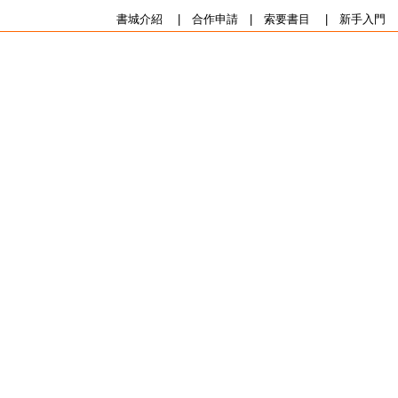
書城介紹
|
合作申請
|
索要書目
|
新手入門