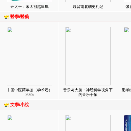
开太平：宋太祖赵匡胤
魏晋南北朝史札记
张
醫學/醫藥
中国中医药年鉴（学术卷）
音乐与大脑：神经科学视角下
思考
2025
的音乐干预
文學/小說