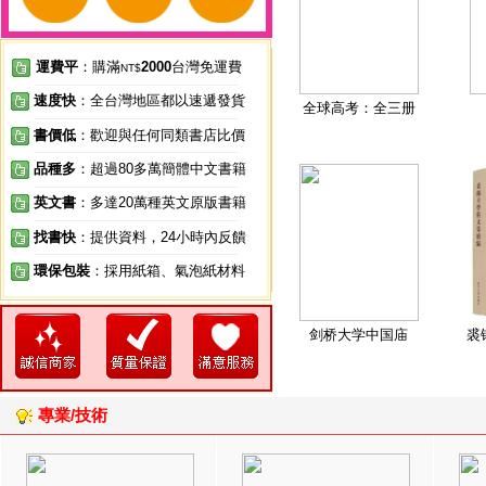
運費平
：購滿
2000
台灣免運費
NT$
速度快
：全台灣地區都以速遞發貨
全球高考：全三册
書價低
：歡迎與任何同類書店比價
品種多
：超過80多萬簡體中文書籍
英文書
：多達20萬種英文原版書籍
找書快
：提供資料，24小時內反饋
環保包裝
：採用紙箱、氣泡紙材料
剑桥大学中国庙
裘
專業/技術