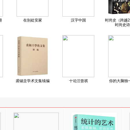
册
在别处安家
汉字中国
时尚史（跨越2
时尚史诗
裘锡圭学术文集续编
十论汪曾祺
你的大脑独