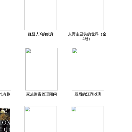
嫌疑人X的献身
东野圭吾笑的世界（全
4册）
此有趣
家族财富管理顾问
最后的江湖戏班