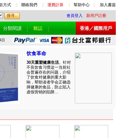
款方式
|
聯絡我們
|
運費計算
|
幫助中心
|
加入書簽
會員登入
新用戶註冊
分類閱讀
雜誌
香港／國際用戶
4日
饮食革命
30天重塑健康生活
。针对
不良饮食习惯这一当前社
会普遍存在的问题，介绍
了饮食对健康的重大影
响，帮助读者学会正确选
择健康的食品，防止陷入
虚假营销的陷阱...