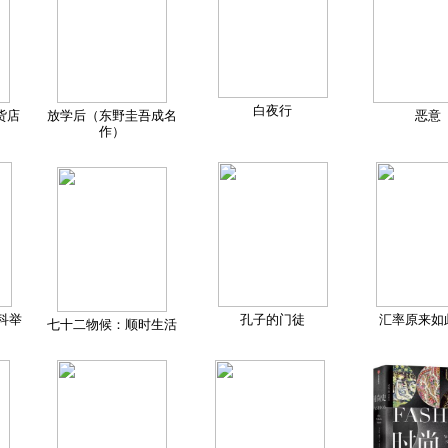
白夜行
货店
放学后（东野圭吾成名
恶意
作）
科举
孔子的门徒
汇率原来如
七十二物候：顺时生活