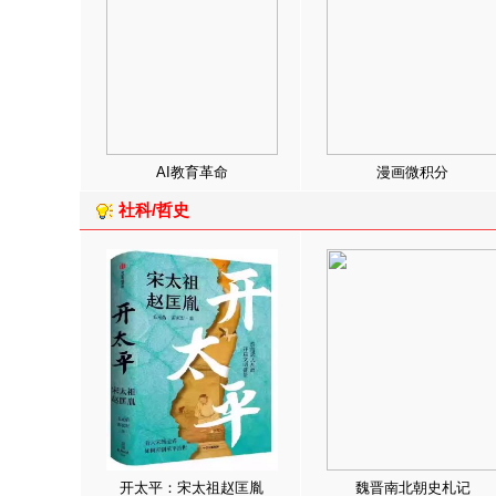
AI教育革命
漫画微积分
社科/哲史
开太平：宋太祖赵匡胤
魏晋南北朝史札记