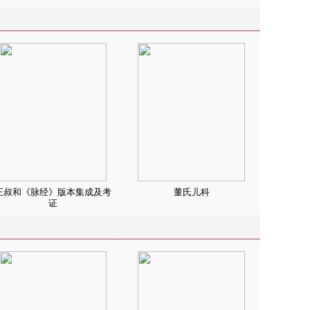
王叔和《脉经》版本集成及考
董氏儿科
证