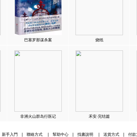
巴塞罗那谋杀案
烧纸
非洲火山群岛行医记
禾安·完结篇
|
新手入門
|
聯絡方式
|
幫助中心
|
找書說明
|
送貨方式
|
付款