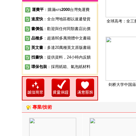
運費平
：購滿
2000
台灣免運費
NT$
速度快
：全台灣地區都以速遞發貨
全球高考：全三
書價低
：歡迎與任何同類書店比價
品種多
：超過80多萬簡體中文書籍
英文書
：多達20萬種英文原版書籍
找書快
：提供資料，24小時內反饋
環保包裝
：採用紙箱、氣泡紙材料
剑桥大学中国庙
專業/技術