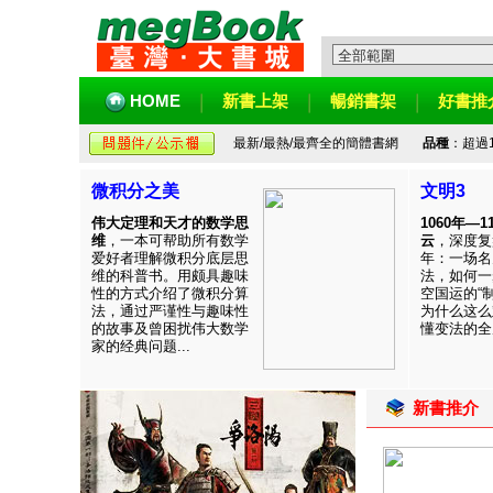
HOME
新書上架
暢銷書架
好書推
最新/最熱/最齊全的簡體書網
品種
：超過
微积分之美
文明3
伟大定理和天才的数学思
1060年—
维
，一本可帮助所有数学
云
，深度复
爱好者理解微积分底层思
年：一场名
维的科普书。用颇具趣味
法，如何一
性的方式介绍了微积分算
空国运的“
法，通过严谨性与趣味性
为什么这么
的故事及曾困扰伟大数学
懂变法的全周
家的经典问题...
新書推介