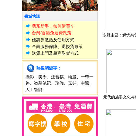
書城快訊
我系新手，如何購買？
台灣/香港免運費政策
东野圭吾：解忧杂
優惠券激活及使用方式
全面服務保障、退換貨政策
送貨上門及超商取貨方式
熱搜關鍵字
：
攝影
、
美學
、
汪曾祺
、
繪畫
、
一帶一
路
、
盗墓笔记
、
瑜伽
、
烹饪
、
中醫
、
人工智能
元代的族群文化与