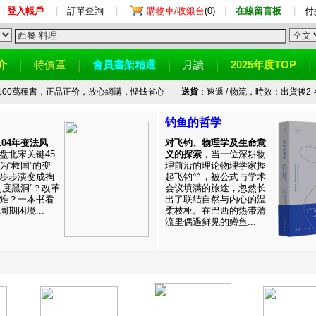
登入帳戶
|
訂單查詢
|
購物車/收銀台
(0)
|
在線留言板
|
付
介
特價區
會員書架精選
月讀
2025年度TOP
100萬種書，正品正价，放心網購，悭钱省心
送貨
：速遞 / 物流，時效：出貨後2-
钓鱼的哲学
1104年变法风
对飞钓、物理学及生命意
盘北宋关键45
义的探索
，当一位深耕物
为“救国”的变
理前沿的理论物理学家握
步步演变成掏
起飞钓竿，被公式与学术
制度黑洞”？改革
会议填满的旅途，忽然长
难？一本书看
出了联结自然与内心的温
期困境...
柔枝桠。在巴西的热带清
流里偶遇鲜见的鳟鱼...