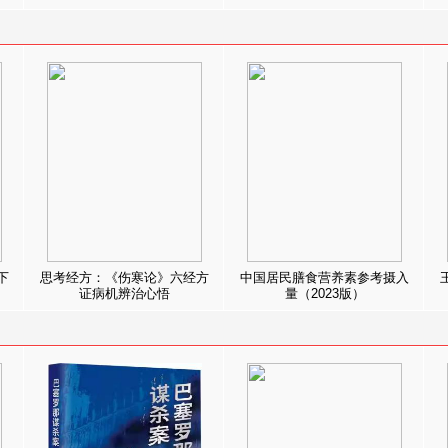
下
思考经方：《伤寒论》六经方
中国居民膳食营养素参考摄入
证病机辨治心悟
量（2023版）