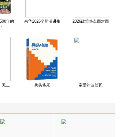
500年的
余华2026全新演讲集
2026政策热点面对面
）
一无二
兵头将尾
亲爱的波伏瓦