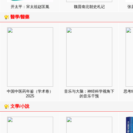
开太平：宋太祖赵匡胤
魏晋南北朝史札记
张
醫學/醫藥
中国中医药年鉴（学术卷）
音乐与大脑：神经科学视角下
思考
2025
的音乐干预
文學/小說