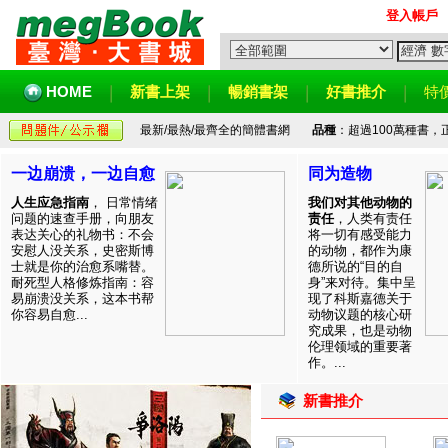
登入帳戶
HOME
新書上架
暢銷書架
好書推介
特
最新/最熱/最齊全的簡體書網
品種
：超過100萬種書
一边崩溃，一边自愈
同为造物
人生应急指南
， 日常情绪
我们对其他动物的
问题的速查手册，向朋友
责任
，人类有责任
表达关心的礼物书：不会
将一切有感受能力
安慰人没关系，史密斯博
的动物，都作为康
士就是你的治愈系嘴替。
德所说的“目的自
耐死型人格修炼指南：容
身”来对待。集中呈
易崩溃没关系，这本书帮
现了科斯嘉德关于
你容易自愈...
动物议题的核心研
究成果，也是动物
伦理领域的重要著
作。...
新書推介