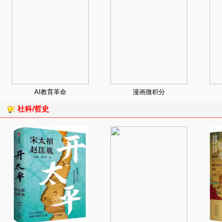
AI教育革命
漫画微积分
社科/哲史