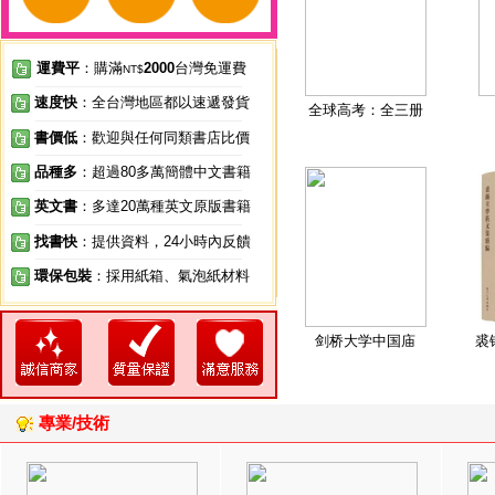
運費平
：購滿
2000
台灣免運費
NT$
速度快
：全台灣地區都以速遞發貨
全球高考：全三册
書價低
：歡迎與任何同類書店比價
品種多
：超過80多萬簡體中文書籍
英文書
：多達20萬種英文原版書籍
找書快
：提供資料，24小時內反饋
環保包裝
：採用紙箱、氣泡紙材料
剑桥大学中国庙
裘
專業/技術