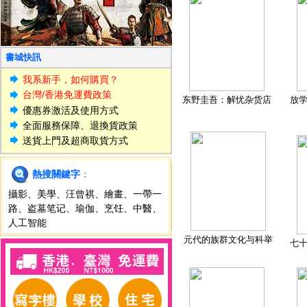
書城快訊
我系新手，如何購買？
台灣/香港免運費政策
东野圭吾：解忧杂货店
放
優惠券激活及使用方式
全面服務保障、退換貨政策
送貨上門及超商取貨方式
熱搜關鍵字
：
攝影
、
美學
、
汪曾祺
、
繪畫
、
一帶一
路
、
盗墓笔记
、
瑜伽
、
烹饪
、
中醫
、
人工智能
元代的族群文化与科举
七