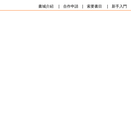
書城介紹
|
合作申請
|
索要書目
|
新手入門