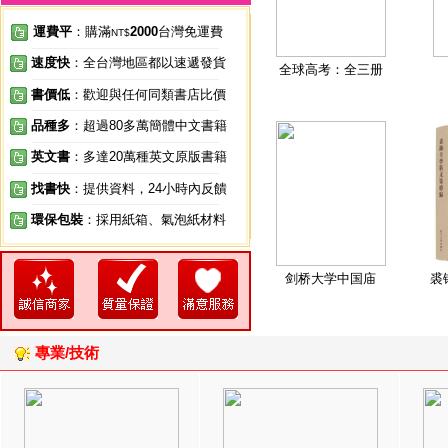
運費平
：購滿
2000
台灣免運費
NT$
速度快
：全台灣地區都以速遞發貨
全球高考：全三册
書價低
：歡迎與任何同類書店比價
品種多
：超過80多萬簡體中文書籍
英文書
：多達20萬種英文原版書籍
找書快
：提供資料，24小時內反饋
環保包裝
：採用紙箱、氣泡紙材料
剑桥大学中国庙
裘
專業/技術