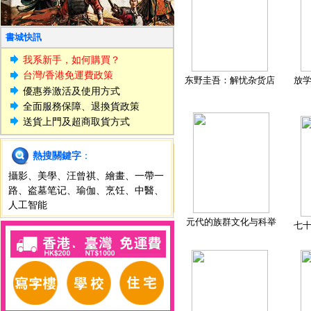
書城快訊
我系新手，如何購買？
台灣/香港免運費政策
东野圭吾：解忧杂货店
放
優惠券激活及使用方式
全面服務保障、退換貨政策
送貨上門及超商取貨方式
熱搜關鍵字
：
攝影
、
美學
、
汪曾祺
、
繪畫
、
一帶一
路
、
盗墓笔记
、
瑜伽
、
烹饪
、
中醫
、
人工智能
元代的族群文化与科举
七