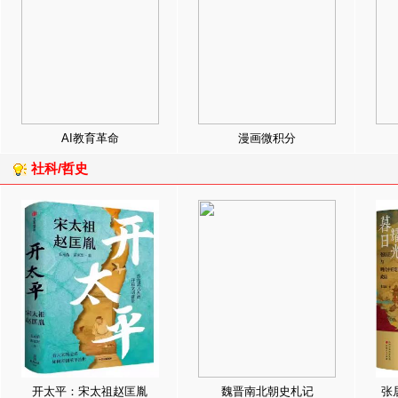
AI教育革命
漫画微积分
社科/哲史
开太平：宋太祖赵匡胤
魏晋南北朝史札记
张