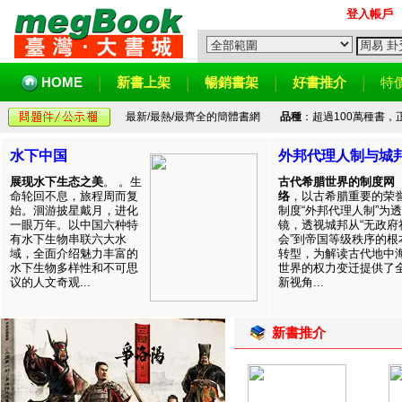
登入帳戶
HOME
新書上架
暢銷書架
好書推介
特
最新/最熱/最齊全的簡體書網
品種
：超過100萬種書
水下中国
外邦代理人制与城
展现水下生态之美
。 。生
古代希腊世界的制度网
命轮回不息，旅程周而复
络
，以古希腊重要的荣
始。洄游披星戴月，进化
制度“外邦代理人制”为透
一眼万年。以中国六种特
镜，透视城邦从“无政府
有水下生物串联六大水
会”到帝国等级秩序的根
域，全面介绍魅力丰富的
转型，为解读古代地中
水下生物多样性和不可思
世界的权力变迁提供了
议的人文奇观...
新视角...
新書推介