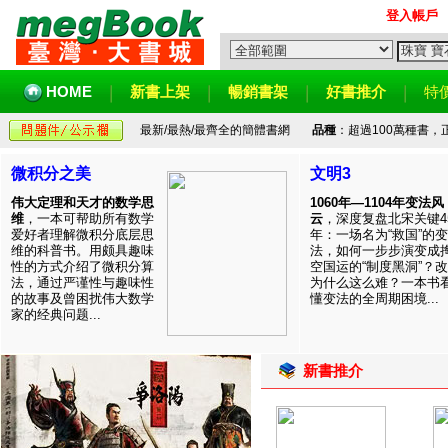
登入帳戶
HOME
新書上架
暢銷書架
好書推介
特
最新/最熱/最齊全的簡體書網
品種
：超過100萬種書
微积分之美
文明3
伟大定理和天才的数学思
1060年—1104年变法风
维
，一本可帮助所有数学
云
，深度复盘北宋关键4
爱好者理解微积分底层思
年：一场名为“救国”的变
维的科普书。用颇具趣味
法，如何一步步演变成
性的方式介绍了微积分算
空国运的“制度黑洞”？
法，通过严谨性与趣味性
为什么这么难？一本书
的故事及曾困扰伟大数学
懂变法的全周期困境...
家的经典问题...
新書推介