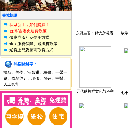
書城快訊
我系新手，如何購買？
台灣/香港免運費政策
东野圭吾：解忧杂货店
放
優惠券激活及使用方式
全面服務保障、退換貨政策
送貨上門及超商取貨方式
熱搜關鍵字
：
攝影
、
美學
、
汪曾祺
、
繪畫
、
一帶一
路
、
盗墓笔记
、
瑜伽
、
烹饪
、
中醫
、
人工智能
元代的族群文化与科举
七