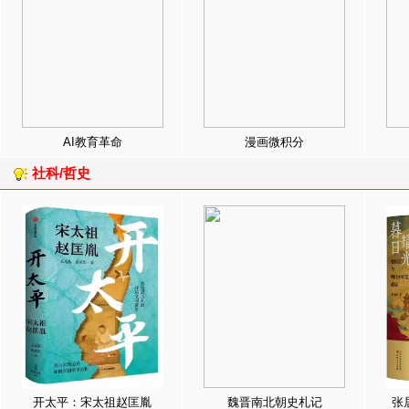
AI教育革命
漫画微积分
社科/哲史
开太平：宋太祖赵匡胤
魏晋南北朝史札记
张