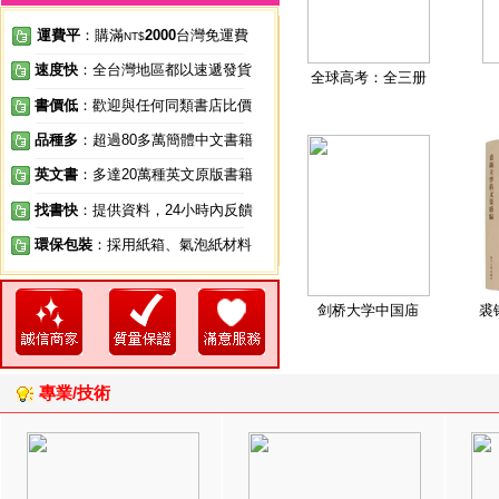
運費平
：購滿
2000
台灣免運費
NT$
速度快
：全台灣地區都以速遞發貨
全球高考：全三册
書價低
：歡迎與任何同類書店比價
品種多
：超過80多萬簡體中文書籍
英文書
：多達20萬種英文原版書籍
找書快
：提供資料，24小時內反饋
環保包裝
：採用紙箱、氣泡紙材料
剑桥大学中国庙
裘
專業/技術