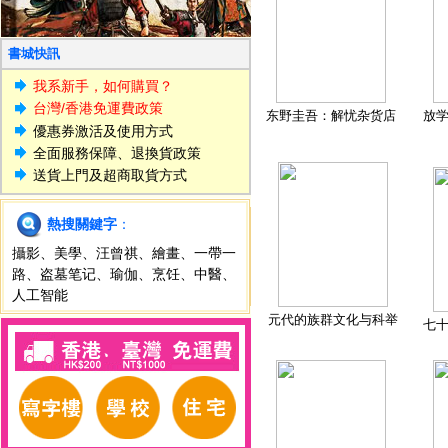
書城快訊
我系新手，如何購買？
台灣/香港免運費政策
东野圭吾：解忧杂货店
放
優惠券激活及使用方式
全面服務保障、退換貨政策
送貨上門及超商取貨方式
熱搜關鍵字
：
攝影
、
美學
、
汪曾祺
、
繪畫
、
一帶一
路
、
盗墓笔记
、
瑜伽
、
烹饪
、
中醫
、
人工智能
元代的族群文化与科举
七