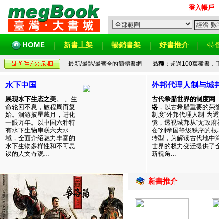
登入帳戶
HOME
新書上架
暢銷書架
好書推介
特
最新/最熱/最齊全的簡體書網
品種
：超過100萬種書
水下中国
外邦代理人制与城
展现水下生态之美
。 。生
古代希腊世界的制度网
命轮回不息，旅程周而复
络
，以古希腊重要的荣
始。洄游披星戴月，进化
制度“外邦代理人制”为透
一眼万年。以中国六种特
镜，透视城邦从“无政府
有水下生物串联六大水
会”到帝国等级秩序的根
域，全面介绍魅力丰富的
转型，为解读古代地中
水下生物多样性和不可思
世界的权力变迁提供了
议的人文奇观...
新视角...
新書推介