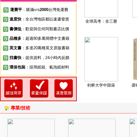
運費平
：購滿
2000
台灣免運費
NT$
速度快
：全台灣地區都以速遞發貨
全球高考：全三册
書價低
：歡迎與任何同類書店比價
品種多
：超過80多萬簡體中文書籍
英文書
：多達20萬種英文原版書籍
找書快
：提供資料，24小時內反饋
環保包裝
：採用紙箱、氣泡紙材料
剑桥大学中国庙
裘
專業/技術