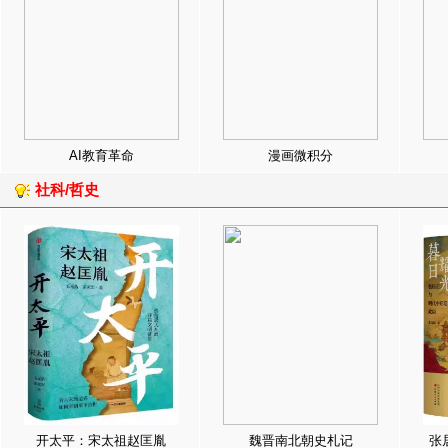
AI教育革命
漫画微积分
社科/哲史
开太平：宋太祖赵匡胤
魏晋南北朝史札记
张