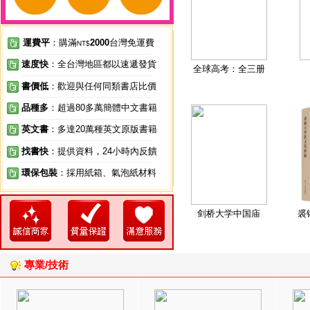
運費平
：購滿
2000
台灣免運費
NT$
速度快
：全台灣地區都以速遞發貨
全球高考：全三册
書價低
：歡迎與任何同類書店比價
品種多
：超過80多萬簡體中文書籍
英文書
：多達20萬種英文原版書籍
找書快
：提供資料，24小時內反饋
環保包裝
：採用紙箱、氣泡紙材料
剑桥大学中国庙
裘
專業/技術