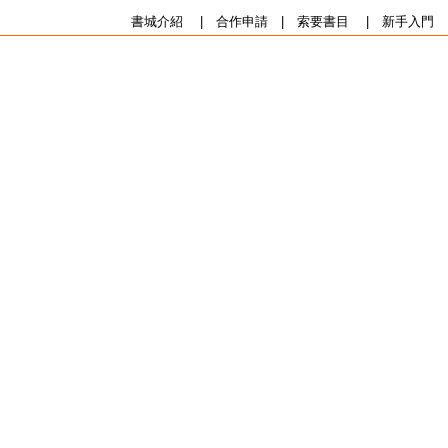
書城介紹
|
合作申請
|
索要書目
|
新手入門