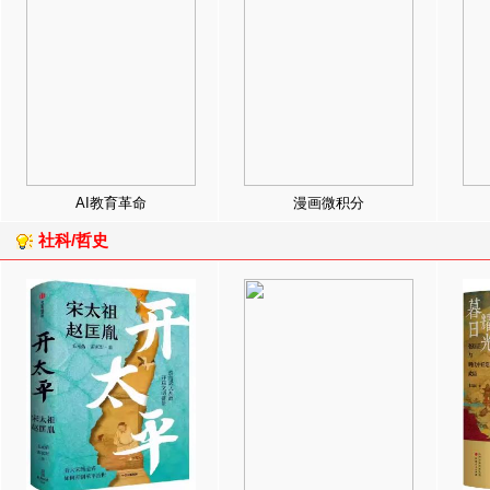
AI教育革命
漫画微积分
社科/哲史