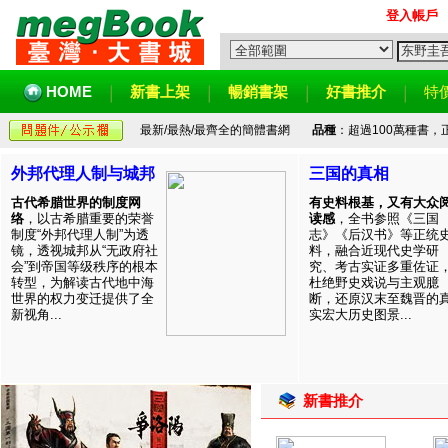
登入帳戶
HOME
新書上架
暢銷書架
好書推介
特
最新/最熱/最齊全的簡體書網
品種
：超過100萬種書
外邦代理人制与城邦
三国的真相
古代希腊世界的制度网
有史料根基，又有大众
络
，以古希腊重要的荣誉
读感
，全书参照《三国
制度“外邦代理人制”为透
志》《后汉书》等正统
镜，透视城邦从“无政府社
料，融合近现代史学研
会”到帝国等级秩序的根本
究、考古实证多重佐证
转型，为解读古代地中海
杜绝野史戏说与主观臆
世界的权力变迁提供了全
断，还原汉末至魏晋的
新视角...
实宏大历史图景...
新書推介