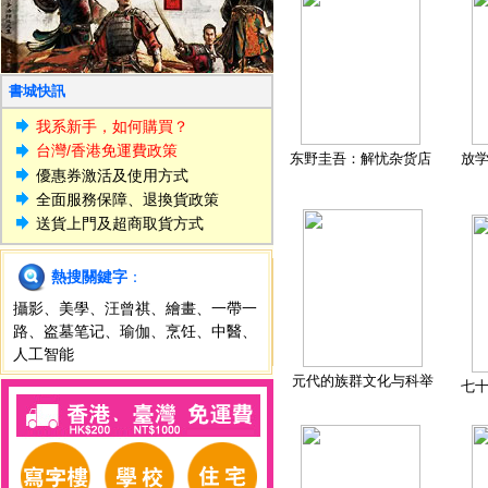
書城快訊
我系新手，如何購買？
台灣/香港免運費政策
东野圭吾：解忧杂货店
放
優惠券激活及使用方式
全面服務保障、退換貨政策
送貨上門及超商取貨方式
熱搜關鍵字
：
攝影
、
美學
、
汪曾祺
、
繪畫
、
一帶一
路
、
盗墓笔记
、
瑜伽
、
烹饪
、
中醫
、
人工智能
元代的族群文化与科举
七