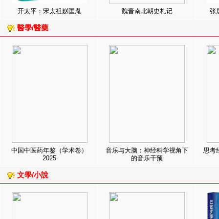
开太平：宋太祖赵匡胤
魏晋南北朝史札记
张
醫學/醫藥
中国中医药年鉴（学术卷）
音乐与大脑：神经科学视角下
思考
2025
的音乐干预
文學/小說