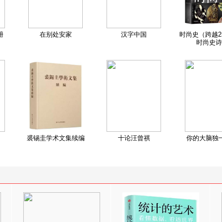
册
在别处安家
汉字中国
时尚史（跨越2
时尚史诗
裘锡圭学术文集续编
十论汪曾祺
你的大脑独