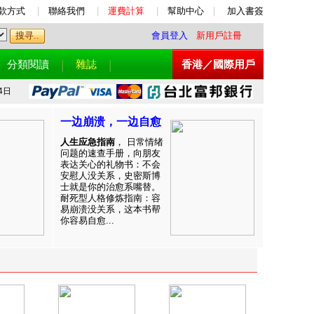
款方式
|
聯絡我們
|
運費計算
|
幫助中心
|
加入書簽
會員登入
新用戶註冊
分類閱讀
雜誌
香港／國際用戶
4日
一边崩溃，一边自愈
人生应急指南
， 日常情绪
问题的速查手册，向朋友
表达关心的礼物书：不会
安慰人没关系，史密斯博
士就是你的治愈系嘴替。
耐死型人格修炼指南：容
易崩溃没关系，这本书帮
你容易自愈...