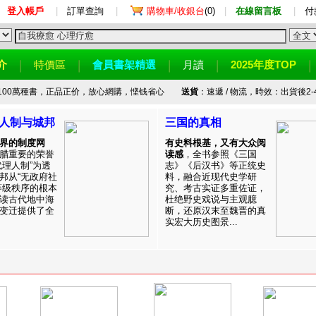
登入帳戶
|
訂單查詢
|
購物車/收銀台
(0)
|
在線留言板
|
付
介
特價區
會員書架精選
月讀
2025年度TOP
100萬種書，正品正价，放心網購，悭钱省心
送貨
：速遞 / 物流，時效：出貨後2-
人制与城邦
三国的真相
界的制度网
有史料根基，又有大众阅
腊重要的荣誉
读感
，全书参照《三国
代理人制”为透
志》《后汉书》等正统史
邦从“无政府社
料，融合近现代史学研
等级秩序的根本
究、考古实证多重佐证，
读古代地中海
杜绝野史戏说与主观臆
变迁提供了全
断，还原汉末至魏晋的真
实宏大历史图景...