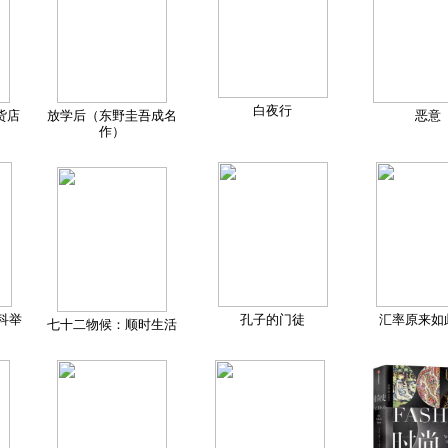
白夜行
货店
放学后（东野圭吾成名
恶意
作）
科举
孔子的门徒
汇率原来如
七十二物候：顺时生活