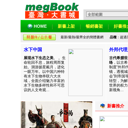
HOME
新書上架
暢銷書架
好書推
最新/最熱/最齊全的簡體書網
品種
：超過
水下中国
外邦代理
展现水下生态之美
。 。生
古代希腊世
命轮回不息，旅程周而复
络
，以古希
始。洄游披星戴月，进化
制度“外邦
一眼万年。以中国六种特
镜，透视城
有水下生物串联六大水
会”到帝国
域，全面介绍魅力丰富的
转型，为解
水下生物多样性和不可思
世界的权力
议的人文奇观...
新视角...
新書推介