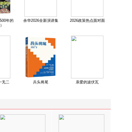
500年的
余华2026全新演讲集
2026政策热点面对面
）
一无二
兵头将尾
亲爱的波伏瓦