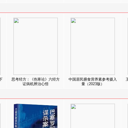
下
思考经方：《伤寒论》六经方
中国居民膳食营养素参考摄入
证病机辨治心悟
量（2023版）