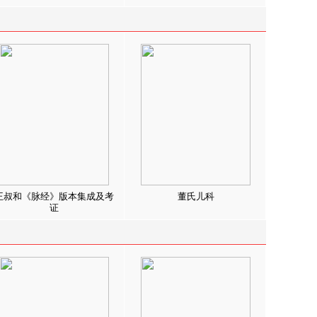
王叔和《脉经》版本集成及考
董氏儿科
证