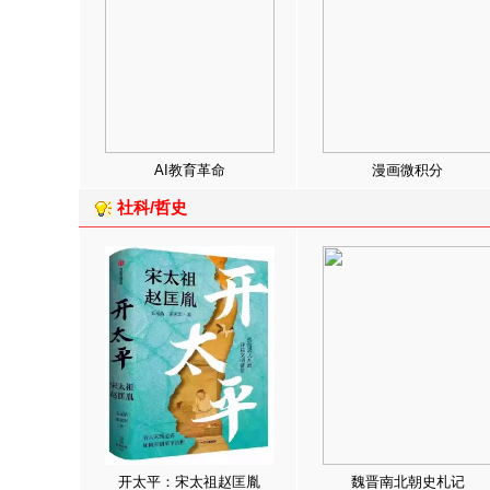
AI教育革命
漫画微积分
社科/哲史
开太平：宋太祖赵匡胤
魏晋南北朝史札记