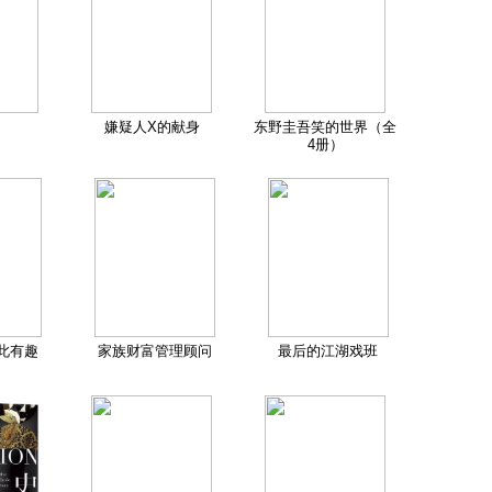
嫌疑人X的献身
东野圭吾笑的世界（全
4册）
此有趣
家族财富管理顾问
最后的江湖戏班