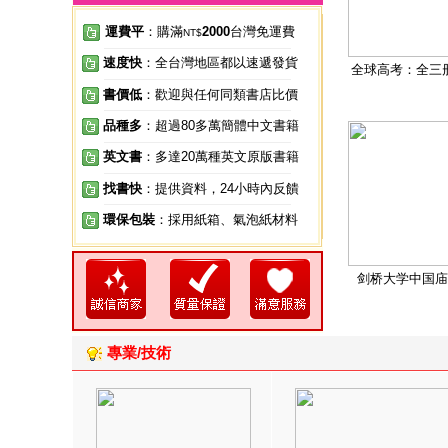
運費平
：購滿
2000
台灣免運費
NT$
速度快
：全台灣地區都以速遞發貨
全球高考：全三
書價低
：歡迎與任何同類書店比價
品種多
：超過80多萬簡體中文書籍
英文書
：多達20萬種英文原版書籍
找書快
：提供資料，24小時內反饋
環保包裝
：採用紙箱、氣泡紙材料
剑桥大学中国庙
專業/技術