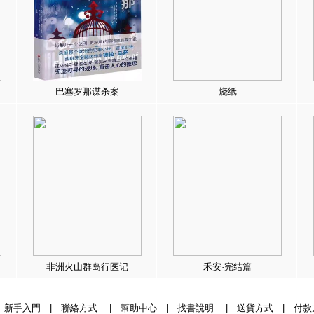
巴塞罗那谋杀案
烧纸
非洲火山群岛行医记
禾安·完结篇
|
新手入門
|
聯絡方式
|
幫助中心
|
找書說明
|
送貨方式
|
付款