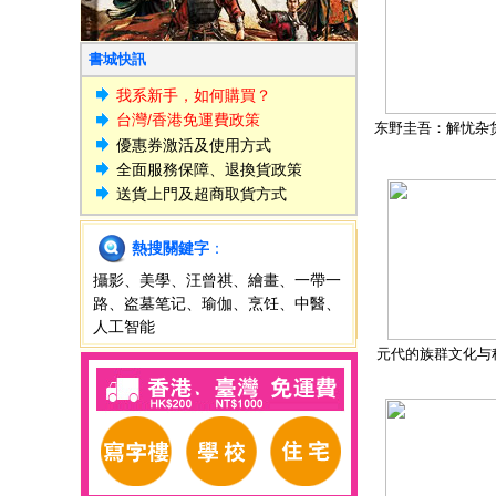
書城快訊
我系新手，如何購買？
台灣/香港免運費政策
东野圭吾：解忧杂
優惠券激活及使用方式
全面服務保障、退換貨政策
送貨上門及超商取貨方式
熱搜關鍵字
：
攝影
、
美學
、
汪曾祺
、
繪畫
、
一帶一
路
、
盗墓笔记
、
瑜伽
、
烹饪
、
中醫
、
人工智能
元代的族群文化与