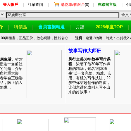
登入帳戶
|
訂單查詢
|
購物車/收銀台
(0)
|
在線留言板
|
付
介
特價區
會員書架精選
月讀
2025年度TOP
100萬種書，正品正价，放心網購，悭钱省心
送貨
：速遞 / 物流，時效：出貨後2-
故事写作大师班
健康生活
。针对
风行全美30年故事写作课
惯这一当前社
程
，浓缩了他30年写作课
的问题，介绍
程的精华，知名“剧本医
康的重大影
生”以一套完整、精准、实
者学会正确选
用、有机的写作技法，22
品，防止陷入
步带你穿越创作的迷雾，
阱...
让创意进化成别人写不出
来的好故事！……...