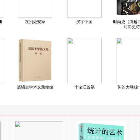
册
在别处安家
汉字中国
时尚史（跨越2
时尚史诗
裘锡圭学术文集续编
十论汪曾祺
你的大脑独