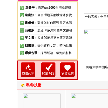
運費平
：購滿
2000
台灣免運費
NT$
速度快
：全台灣地區都以速遞發貨
全球高考：全三
書價低
：歡迎與任何同類書店比價
品種多
：超過80多萬簡體中文書籍
英文書
：多達20萬種英文原版書籍
找書快
：提供資料，24小時內反饋
環保包裝
：採用紙箱、氣泡紙材料
剑桥大学中国庙
專業/技術