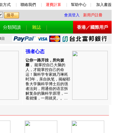
款方式
|
聯絡我們
|
運費計算
|
幫助中心
|
加入書簽
會員登入
新用戶註冊
分類閱讀
雜誌
香港／國際用戶
4日
强者心态
让你一路开挂，所向披
靡
， 能掌控自己大脑的
人，才能掌控自己的命
运！脑科学专家姚乃琳耗
时3年，亲自执笔，揭秘耶
鲁大学脑科学博士后的强
者法则，用通俗的语言拆
解复杂的脑科学原理，一
看就懂，一用就灵。。...