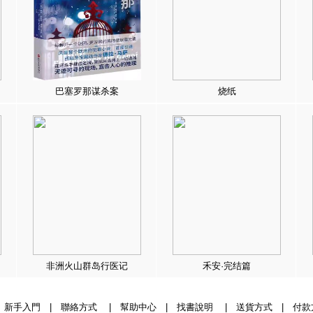
巴塞罗那谋杀案
烧纸
非洲火山群岛行医记
禾安·完结篇
|
新手入門
|
聯絡方式
|
幫助中心
|
找書說明
|
送貨方式
|
付款