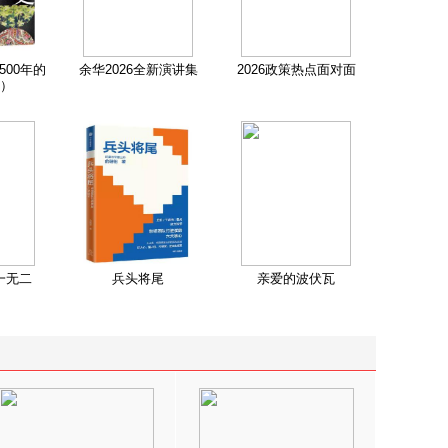
500年的
余华2026全新演讲集
2026政策热点面对面
）
一无二
兵头将尾
亲爱的波伏瓦