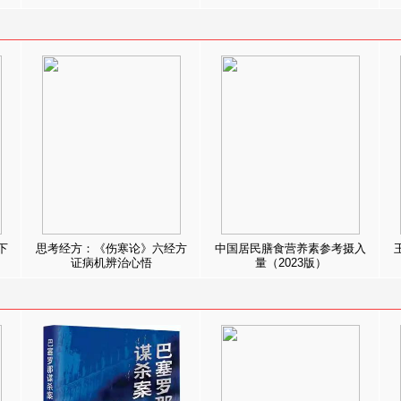
下
思考经方：《伤寒论》六经方
中国居民膳食营养素参考摄入
证病机辨治心悟
量（2023版）