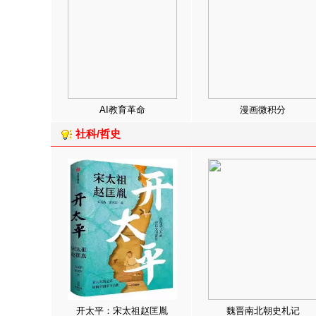
AI教育革命
漫画微积分
社科/哲史
开太平：宋太祖赵匡胤
魏晋南北朝史札记