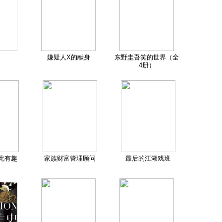
嫌疑人X的献身
东野圭吾笑的世界（全
4册）
此有趣
家族财富管理顾问
最后的江湖戏班