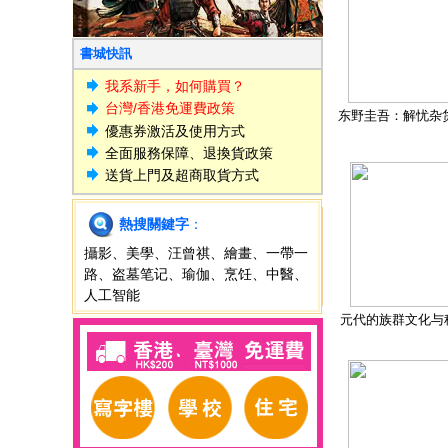
書城快訊
我系新手，如何購買？
台灣/香港免運費政策
东野圭吾：解忧杂
優惠券激活及使用方式
全面服務保障、退換貨政策
送貨上門及超商取貨方式
熱搜關鍵字
：
攝影
、
美學
、
汪曾祺
、
繪畫
、
一帶一
路
、
盗墓笔记
、
瑜伽
、
烹饪
、
中醫
、
人工智能
元代的族群文化与