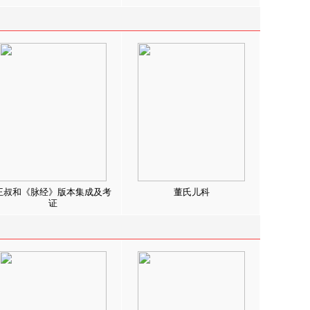
王叔和《脉经》版本集成及考
董氏儿科
证