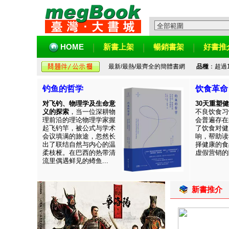
HOME
新書上架
暢銷書架
好書推
最新/最熱/最齊全的簡體書網
品種
：超過
钓鱼的哲学
饮食革命
对飞钓、物理学及生命意
30天重塑
义的探索
，当一位深耕物
不良饮食习
理前沿的理论物理学家握
会普遍存在
起飞钓竿，被公式与学术
了饮食对健
会议填满的旅途，忽然长
响，帮助读
出了联结自然与内心的温
择健康的食
柔枝桠。在巴西的热带清
虚假营销的陷
流里偶遇鲜见的鳟鱼...
新書推介