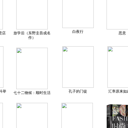
白夜行
货店
放学后（东野圭吾成名
恶意
作）
科举
孔子的门徒
汇率原来如
七十二物候：顺时生活