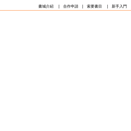
書城介紹
|
合作申請
|
索要書目
|
新手入門