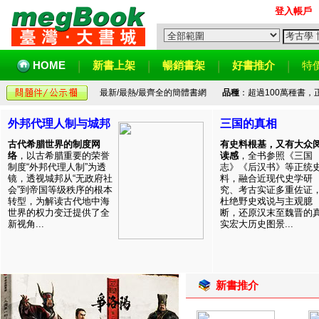
登入帳戶
HOME
新書上架
暢銷書架
好書推介
特
最新/最熱/最齊全的簡體書網
品種
：超過100萬種書
外邦代理人制与城邦
三国的真相
古代希腊世界的制度网
有史料根基，又有大众
络
，以古希腊重要的荣誉
读感
，全书参照《三国
制度“外邦代理人制”为透
志》《后汉书》等正统
镜，透视城邦从“无政府社
料，融合近现代史学研
会”到帝国等级秩序的根本
究、考古实证多重佐证
转型，为解读古代地中海
杜绝野史戏说与主观臆
世界的权力变迁提供了全
断，还原汉末至魏晋的
新视角...
实宏大历史图景...
新書推介