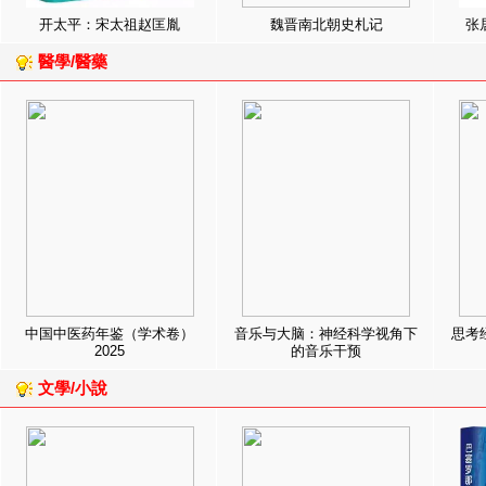
开太平：宋太祖赵匡胤
魏晋南北朝史札记
张
醫學/醫藥
中国中医药年鉴（学术卷）
音乐与大脑：神经科学视角下
思考
2025
的音乐干预
文學/小說