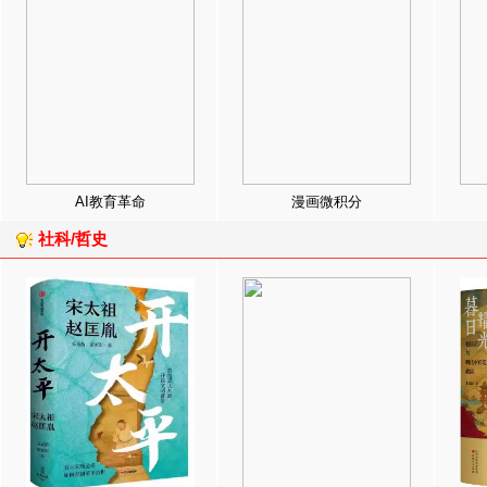
AI教育革命
漫画微积分
社科/哲史