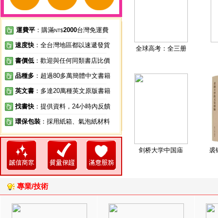
運費平
：購滿
2000
台灣免運費
NT$
速度快
：全台灣地區都以速遞發貨
全球高考：全三册
書價低
：歡迎與任何同類書店比價
品種多
：超過80多萬簡體中文書籍
英文書
：多達20萬種英文原版書籍
找書快
：提供資料，24小時內反饋
環保包裝
：採用紙箱、氣泡紙材料
剑桥大学中国庙
裘
專業/技術