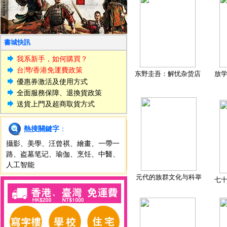
書城快訊
我系新手，如何購買？
台灣/香港免運費政策
东野圭吾：解忧杂货店
放
優惠券激活及使用方式
全面服務保障、退換貨政策
送貨上門及超商取貨方式
熱搜關鍵字
：
攝影
、
美學
、
汪曾祺
、
繪畫
、
一帶一
路
、
盗墓笔记
、
瑜伽
、
烹饪
、
中醫
、
人工智能
元代的族群文化与科举
七