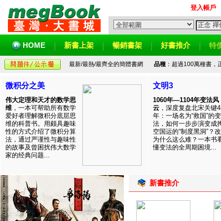
登入帳戶
HOME
新書上架
暢銷書架
好書推介
特
最新/最熱/最齊全的簡體書網
品種
：超過100萬種書
微积分之美
文明3
伟大定理和天才的数学思
1060年—1104年变法风
维
，一本可帮助所有数学
云
，深度复盘北宋关键4
爱好者理解微积分底层思
年：一场名为“救国”的变
维的科普书。用颇具趣味
法，如何一步步演变成
性的方式介绍了微积分算
空国运的“制度黑洞”？
法，通过严谨性与趣味性
为什么这么难？一本书
的故事及曾困扰伟大数学
懂变法的全周期困境...
家的经典问题...
新書推介