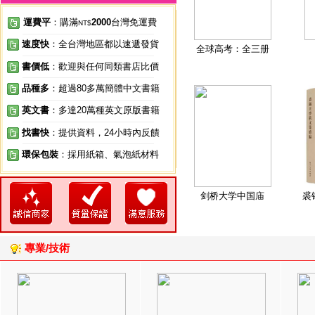
運費平
：購滿
2000
台灣免運費
NT$
速度快
：全台灣地區都以速遞發貨
全球高考：全三册
書價低
：歡迎與任何同類書店比價
品種多
：超過80多萬簡體中文書籍
英文書
：多達20萬種英文原版書籍
找書快
：提供資料，24小時內反饋
環保包裝
：採用紙箱、氣泡紙材料
剑桥大学中国庙
裘
專業/技術