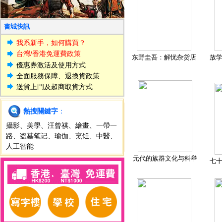
書城快訊
我系新手，如何購買？
台灣/香港免運費政策
东野圭吾：解忧杂货店
放
優惠券激活及使用方式
全面服務保障、退換貨政策
送貨上門及超商取貨方式
熱搜關鍵字
：
攝影
、
美學
、
汪曾祺
、
繪畫
、
一帶一
路
、
盗墓笔记
、
瑜伽
、
烹饪
、
中醫
、
人工智能
元代的族群文化与科举
七