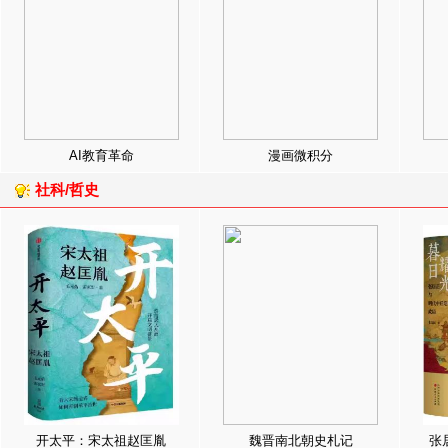
AI教育革命
漫画微积分
社科/哲史
开太平：宋太祖赵匡胤
魏晋南北朝史札记
张