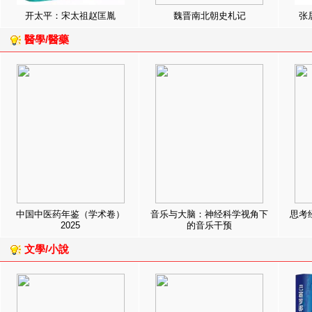
开太平：宋太祖赵匡胤
魏晋南北朝史札记
张
醫學/醫藥
中国中医药年鉴（学术卷）
音乐与大脑：神经科学视角下
思考
2025
的音乐干预
文學/小說