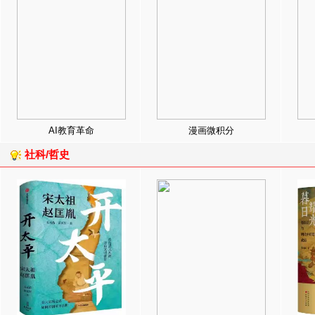
AI教育革命
漫画微积分
社科/哲史