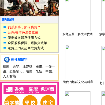
書城快訊
我系新手，如何購買？
台灣/香港免運費政策
东野圭吾：解忧杂货店
放
優惠券激活及使用方式
全面服務保障、退換貨政策
送貨上門及超商取貨方式
熱搜關鍵字
：
攝影
、
美學
、
汪曾祺
、
繪畫
、
一帶一
路
、
盗墓笔记
、
瑜伽
、
烹饪
、
中醫
、
人工智能
元代的族群文化与科举
七