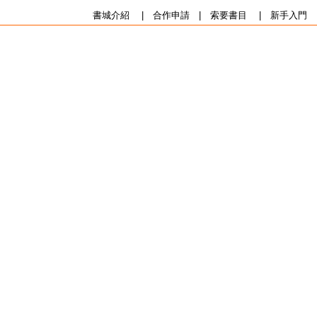
書城介紹
|
合作申請
|
索要書目
|
新手入門