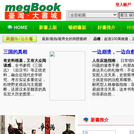
登入帳戶
HOME
新書上架
暢銷書架
好書推介
特
最新/最熱/最齊全的簡體書網
品種
：超過100萬種書
三国的真相
一边崩溃，一边自
有史料根基，又有大众阅
人生应急指南
， 日常情
读感
，全书参照《三国
问题的速查手册，向朋
志》《后汉书》等正统史
表达关心的礼物书：不
料，融合近现代史学研
安慰人没关系，史密斯
究、考古实证多重佐证，
士就是你的治愈系嘴替
杜绝野史戏说与主观臆
耐死型人格修炼指南：
断，还原汉末至魏晋的真
易崩溃没关系，这本书
实宏大历史图景...
你容易自愈...
新書推介