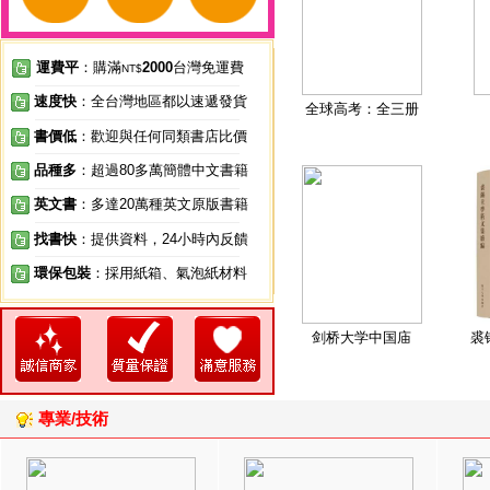
運費平
：購滿
2000
台灣免運費
NT$
速度快
：全台灣地區都以速遞發貨
全球高考：全三册
書價低
：歡迎與任何同類書店比價
品種多
：超過80多萬簡體中文書籍
英文書
：多達20萬種英文原版書籍
找書快
：提供資料，24小時內反饋
環保包裝
：採用紙箱、氣泡紙材料
剑桥大学中国庙
裘
專業/技術