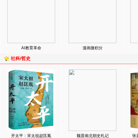
AI教育革命
漫画微积分
社科/哲史
开太平：宋太祖赵匡胤
魏晋南北朝史札记
张