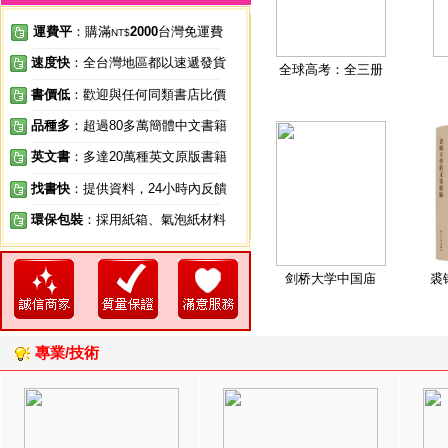
運費平
：購滿
2000
台灣免運費
NT$
速度快
：全台灣地區都以速遞發貨
全球高考：全三册
書價低
：歡迎與任何同類書店比價
品種多
：超過80多萬簡體中文書籍
英文書
：多達20萬種英文原版書籍
找書快
：提供資料，24小時內反饋
環保包裝
：採用紙箱、氣泡紙材料
剑桥大学中国庙
裘
專業/技術