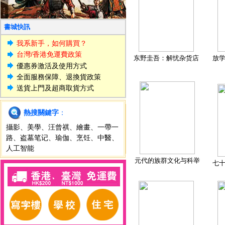
書城快訊
我系新手，如何購買？
台灣/香港免運費政策
东野圭吾：解忧杂货店
放
優惠券激活及使用方式
全面服務保障、退換貨政策
送貨上門及超商取貨方式
熱搜關鍵字
：
攝影
、
美學
、
汪曾祺
、
繪畫
、
一帶一
路
、
盗墓笔记
、
瑜伽
、
烹饪
、
中醫
、
人工智能
元代的族群文化与科举
七