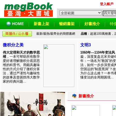
登入帳戶
HOME
新書上架
暢銷書架
好書推介
特
最新/最熱/最齊全的簡體書網
品種
：超過100萬種書
微积分之美
文明3
伟大定理和天才的数学思
1060年—1104年变法风
维
，一本可帮助所有数学
云
，深度复盘北宋关键4
爱好者理解微积分底层思
年：一场名为“救国”的变
维的科普书。用颇具趣味
法，如何一步步演变成
性的方式介绍了微积分算
空国运的“制度黑洞”？
法，通过严谨性与趣味性
为什么这么难？一本书
的故事及曾困扰伟大数学
懂变法的全周期困境...
家的经典问题...
新書推介