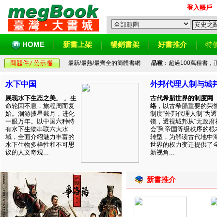
登入帳戶
HOME
新書上架
暢銷書架
好書推介
特
最新/最熱/最齊全的簡體書網
品種
：超過100萬種書
水下中国
外邦代理人制与城
展现水下生态之美
。 。生
古代希腊世界的制度网
命轮回不息，旅程周而复
络
，以古希腊重要的荣
始。洄游披星戴月，进化
制度“外邦代理人制”为透
一眼万年。以中国六种特
镜，透视城邦从“无政府
有水下生物串联六大水
会”到帝国等级秩序的根
域，全面介绍魅力丰富的
转型，为解读古代地中
水下生物多样性和不可思
世界的权力变迁提供了
议的人文奇观...
新视角...
新書推介