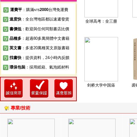
運費平
：購滿
2000
台灣免運費
NT$
速度快
：全台灣地區都以速遞發貨
全球高考：全三册
書價低
：歡迎與任何同類書店比價
品種多
：超過80多萬簡體中文書籍
英文書
：多達20萬種英文原版書籍
找書快
：提供資料，24小時內反饋
環保包裝
：採用紙箱、氣泡紙材料
剑桥大学中国庙
裘
專業/技術