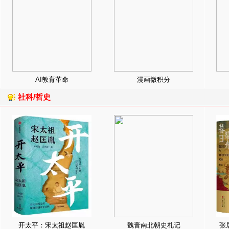
AI教育革命
漫画微积分
社科/哲史
开太平：宋太祖赵匡胤
魏晋南北朝史札记
张