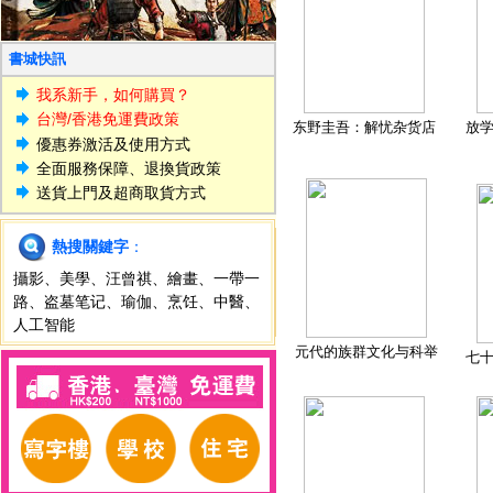
書城快訊
我系新手，如何購買？
台灣/香港免運費政策
东野圭吾：解忧杂货店
放
優惠券激活及使用方式
全面服務保障、退換貨政策
送貨上門及超商取貨方式
熱搜關鍵字
：
攝影
、
美學
、
汪曾祺
、
繪畫
、
一帶一
路
、
盗墓笔记
、
瑜伽
、
烹饪
、
中醫
、
人工智能
元代的族群文化与科举
七