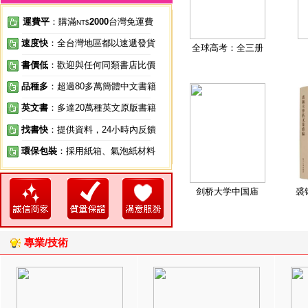
運費平
：購滿
2000
台灣免運費
NT$
速度快
：全台灣地區都以速遞發貨
全球高考：全三册
書價低
：歡迎與任何同類書店比價
品種多
：超過80多萬簡體中文書籍
英文書
：多達20萬種英文原版書籍
找書快
：提供資料，24小時內反饋
環保包裝
：採用紙箱、氣泡紙材料
剑桥大学中国庙
裘
專業/技術