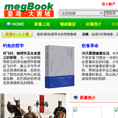
登入帳戶
HOME
新書上架
暢銷書架
好書推介
特
最新/最熱/最齊全的簡體書網
品種
：超過100萬種書
钓鱼的哲学
饮食革命
对飞钓、物理学及生命意
30天重塑健康生活
。针
义的探索
，当一位深耕物
不良饮食习惯这一当前
理前沿的理论物理学家握
会普遍存在的问题，介
起飞钓竿，被公式与学术
了饮食对健康的重大影
会议填满的旅途，忽然长
响，帮助读者学会正确
出了联结自然与内心的温
择健康的食品，防止陷
柔枝桠。在巴西的热带清
虚假营销的陷阱...
流里偶遇鲜见的鳟鱼...
新書推介