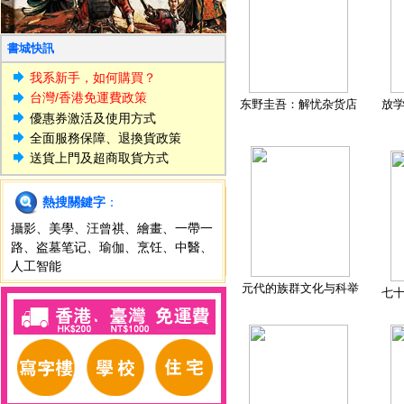
書城快訊
我系新手，如何購買？
台灣/香港免運費政策
东野圭吾：解忧杂货店
放
優惠券激活及使用方式
全面服務保障、退換貨政策
送貨上門及超商取貨方式
熱搜關鍵字
：
攝影
、
美學
、
汪曾祺
、
繪畫
、
一帶一
路
、
盗墓笔记
、
瑜伽
、
烹饪
、
中醫
、
人工智能
元代的族群文化与科举
七