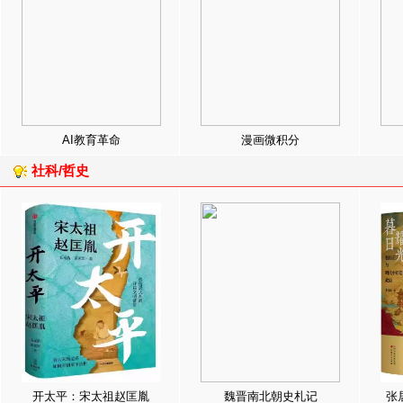
AI教育革命
漫画微积分
社科/哲史
开太平：宋太祖赵匡胤
魏晋南北朝史札记
张