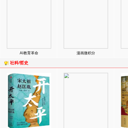
AI教育革命
漫画微积分
社科/哲史