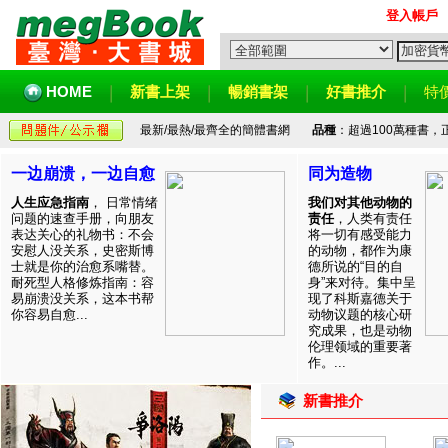
登入帳戶
HOME
新書上架
暢銷書架
好書推介
特
最新/最熱/最齊全的簡體書網
品種
：超過100萬種書
一边崩溃，一边自愈
同为造物
人生应急指南
， 日常情绪
我们对其他动物的
问题的速查手册，向朋友
责任
，人类有责任
表达关心的礼物书：不会
将一切有感受能力
安慰人没关系，史密斯博
的动物，都作为康
士就是你的治愈系嘴替。
德所说的“目的自
耐死型人格修炼指南：容
身”来对待。集中呈
易崩溃没关系，这本书帮
现了科斯嘉德关于
你容易自愈...
动物议题的核心研
究成果，也是动物
伦理领域的重要著
作。...
新書推介