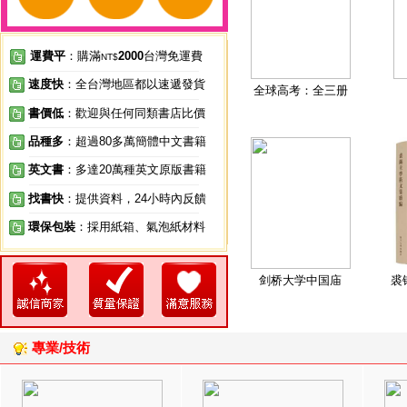
運費平
：購滿
2000
台灣免運費
NT$
速度快
：全台灣地區都以速遞發貨
全球高考：全三册
書價低
：歡迎與任何同類書店比價
品種多
：超過80多萬簡體中文書籍
英文書
：多達20萬種英文原版書籍
找書快
：提供資料，24小時內反饋
環保包裝
：採用紙箱、氣泡紙材料
剑桥大学中国庙
裘
專業/技術