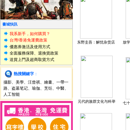
書城快訊
我系新手，如何購買？
台灣/香港免運費政策
东野圭吾：解忧杂货店
放
優惠券激活及使用方式
全面服務保障、退換貨政策
送貨上門及超商取貨方式
熱搜關鍵字
：
攝影
、
美學
、
汪曾祺
、
繪畫
、
一帶一
路
、
盗墓笔记
、
瑜伽
、
烹饪
、
中醫
、
人工智能
元代的族群文化与科举
七