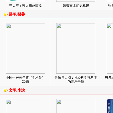
开太平：宋太祖赵匡胤
魏晋南北朝史札记
张
醫學/醫藥
中国中医药年鉴（学术卷）
音乐与大脑：神经科学视角下
思考
2025
的音乐干预
文學/小說