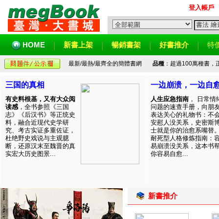
登入帳戶
HOME
新書上架
暢銷書架
好書推介
特
最新/最熱/最齊全的簡體書網
品種
：超過100萬種書
三国的真相
一边崩溃，一边自
有史料根基，又有大众阅
人生应急指南
， 日常情
读感
，全书参照《三国
问题的速查手册，向朋
志》《后汉书》等正统史
表达关心的礼物书：不
料，融合近现代史学研
安慰人没关系，史密斯
究、考古实证多重佐证，
士就是你的治愈系嘴替
杜绝野史戏说与主观臆
耐死型人格修炼指南：
断，还原汉末至魏晋的真
易崩溃没关系，这本书
实宏大历史图景...
你容易自愈...
新書推介