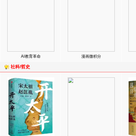
AI教育革命
漫画微积分
社科/哲史