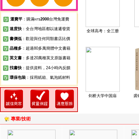
運費平
：購滿
2000
台灣免運費
NT$
速度快
：全台灣地區都以速遞發貨
全球高考：全三册
書價低
：歡迎與任何同類書店比價
品種多
：超過80多萬簡體中文書籍
英文書
：多達20萬種英文原版書籍
找書快
：提供資料，24小時內反饋
環保包裝
：採用紙箱、氣泡紙材料
剑桥大学中国庙
裘
專業/技術