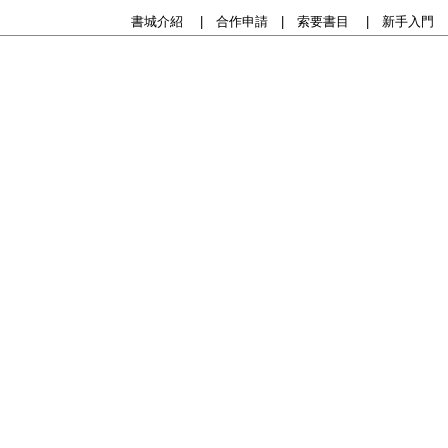
書城介紹
|
合作申請
|
索要書目
|
新手入門