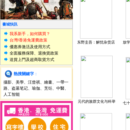
書城快訊
我系新手，如何購買？
台灣/香港免運費政策
东野圭吾：解忧杂货店
放
優惠券激活及使用方式
全面服務保障、退換貨政策
送貨上門及超商取貨方式
熱搜關鍵字
：
攝影
、
美學
、
汪曾祺
、
繪畫
、
一帶一
路
、
盗墓笔记
、
瑜伽
、
烹饪
、
中醫
、
人工智能
元代的族群文化与科举
七