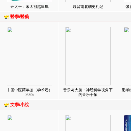
开太平：宋太祖赵匡胤
魏晋南北朝史札记
张
醫學/醫藥
中国中医药年鉴（学术卷）
音乐与大脑：神经科学视角下
思考
2025
的音乐干预
文學/小說